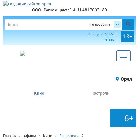
ООО "Регион центр", ИНН 4817003180
по новостям
6 августа 2026 г.
18+
четверг
Toggle
navigat
Орел
Кино
Гастроли
6+
Главная
Афиша
Кино
Зверополис 2