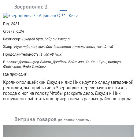
Зверополис 2
6+
Кино
Год:
2025
Страна:
США
Режиссер:
Джаред Буш, Байрон Ховард
Жанр:
Мультфильм, комедия, детектив, приключения, семейный
Продолжительность:
1 час 48 мин.
В ролях:
Джиннифер Гудвин, Джейсон Бейтман, Ке Хюи Куан, Форчун
Феймстер, Энди Сэмберг
Где проходит:
Кролик-полицейский Джуди и лис Ник идут по следу загадочной
рептилии, чьё прибытие в Зверополис переворачивает жизнь
города с ног на голову. Чтобы раскрыть дело, Джуди и Ник
вынуждены работать под прикрытием в разных районах города.
Витрина товаров
(на правах рекламы)