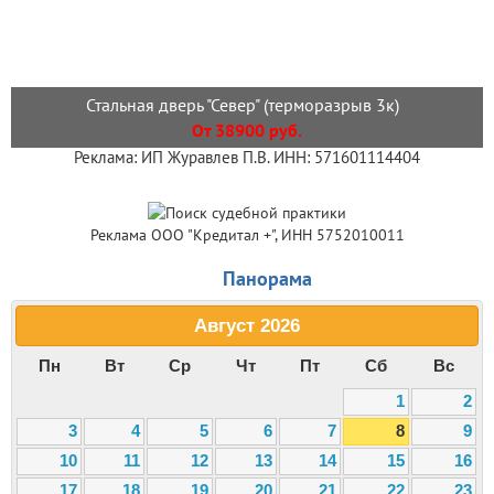
Стальная дверь "Север" (терморазрыв 3к)
От 38900 руб.
Реклама: ИП Журавлев П.В. ИНН: 571601114404
Реклама ООО "Кредитал +", ИНН 5752010011
Панорама
Август
2026
Пн
Вт
Ср
Чт
Пт
Сб
Вс
1
2
3
4
5
6
7
8
9
10
11
12
13
14
15
16
17
18
19
20
21
22
23