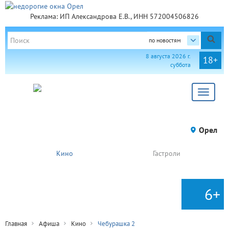
Реклама: ИП Александрова Е.В., ИНН 572004506826
по новостям
8 августа 2026 г.
18+
суббота
Toggle
navigat
Орел
Кино
Гастроли
6+
Главная
Афиша
Кино
Чебурашка 2