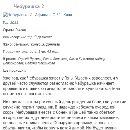
Чебурашка 2
6+
Кино
Год:
2025
Страна:
Россия
Режиссер:
Дмитрий Дьяченко
Жанр:
Семейный, комедия, фэнтези
Продолжительность:
1 час 43 мин.
В ролях:
Сергей Гармаш, Елена Яковлева, Ольга Кузьмина, Фёдор
Добронравов, Полина Максимова
Где проходит:
Уже год, как Чебурашка живет у Гены. Ушастик взрослеет, и у
друзей часто случаются разногласия: Чебурашка начинает
проявлять излишнюю самостоятельность и хулиганить, а Гена
пытается его воспитывать.
Их приглашают на роскошный день рождения Сони, где ушастик
случайно портит праздник. В надежде избежать очередной
ссоры, Чебурашка вместе с Соней и Гришей тайно сбегают
в горы, где их ждут невероятные пейзажи и захватывающие,
но опасные приключения. Обнаружив пропажу, взрослые
объединяются, чтобы вернуть детей домой. Им будет нужно