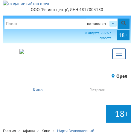
ООО "Регион центр", ИНН 4817003180
по новостям
8 августа 2026 г.
18+
суббота
Toggle
navigat
Орел
Кино
Гастроли
18+
Главная
Афиша
Кино
Марти Великолепный