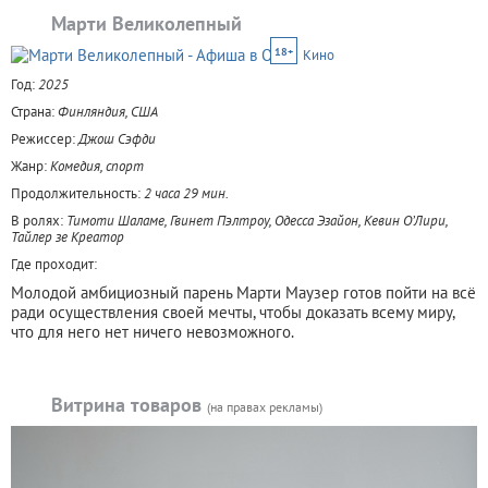
Марти Великолепный
18+
Кино
Год:
2025
Страна:
Финляндия, США
Режиссер:
Джош Сэфди
Жанр:
Комедия, спорт
Продолжительность:
2 часа 29 мин.
В ролях:
Тимоти Шаламе, Гвинет Пэлтроу, Одесса Эзайон, Кевин О’Лири,
Тайлер зе Креатор
Где проходит:
Молодой амбициозный парень Марти Маузер готов пойти на всё
ради осуществления своей мечты, чтобы доказать всему миру,
что для него нет ничего невозможного.
Витрина товаров
(на правах рекламы)