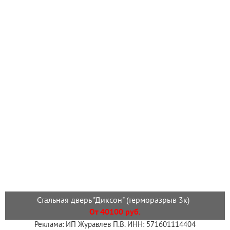
Стальная дверь "Диксон" (терморазрыв 3к)
От 40100 руб.
Реклама: ИП Журавлев П.В. ИНН: 571601114404