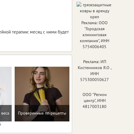
Реклама: ООО
"Городская
ейной терапии: месяц с ними будет
клининговая
компания", ИНН
5754006405
Реклама: ИП
Костенников Я.О ,
ИНН
575300050627
ООО "Регион
центр", ИНН
4817003180
 веса
Проверенные пп-рецепты
Консультация по питанию
6