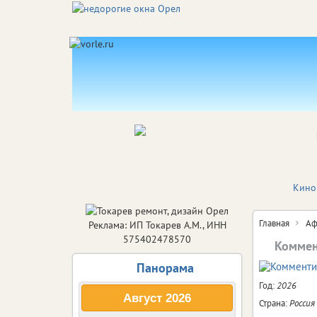
Кино
Главная
Аф
Реклама: ИП Токарев А.М., ИНН
575402478570
Коммен
Панорама
Год:
2026
Август
2026
Страна:
Россия