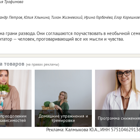
ия Трофимова
андр Петров, Юлия Хлынина, Тихон Жизневский, Ирина Горбачёва, Егор Корешков
 на грани развода. Они соглашаются поучаствовать в необычной сем
татор — человек, проговаривающий все их мысли и чувства.
а товаров
(на правах рекламы)
 преодолении
Домашние упражнения и
Программа снижения
зависимостей
тренировки
Реклама: Калмыкова Ю.А., ИНН 57510462913