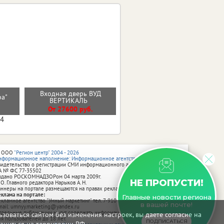
Входная дверь ВУД
Входная дверь ТЕРМО 2
ира"
ВЕРТИКАЛЬ
эмалит белый
От 27600 руб.
От 44000 руб.
04
 ООО
"Регион центр" 2004 - 2026
нформационное наполнение: Информационное агентство vRossii.ru
видетельство о регистрации СМИ информационного агентства vRossii.ru
А № ФС 77‑35502
ыдано РОСКОМНАДЗОРом 04 марта 2009г.
НЕ ПРОПУСТИ!
 О. Главного редактора Нарыков А. Н.
аннеры на портале размещаются на правах рекламы.
еклама на портале:
Главные новости региона
екламное агентство "Умный маркетинг" тел. 7-910-267-70-40,
в вашей почте!
mail: umnyy.marketing@yandex.ru
тдельные публикации могут содержать информацию, не предназначенную
зоваться сайтом без изменения настроек, вы даете согласие на
ля пользователей до 18 лет.
ПОДПИСАТЬСЯ