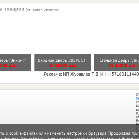
а товаров
(на правах рекламы)
верь "Викинг"
Входная дверь ЭВЕРЕСТ
Стальная дверь "Л
800 руб.
От 36600 руб.
От 32000 руб.
Реклама: ИП Журавлев П.В. ИНН: 5716011144
©
И
С
И
в
И.
Б
Р
Р
e
О
ать о cookie-файлах или изменить настройки браузера. Продолжая поль
д