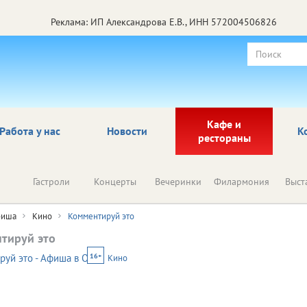
Реклама: ИП Александрова Е.В., ИНН 572004506826
Кафе и
Работа у нас
Новости
К
рестораны
Гастроли
Концерты
Вечеринки
Филармония
Выст
иша
Кино
Комментируй это
тируй это
16+
Кино