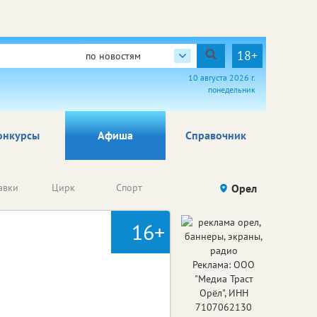
18+
по новостям
10 августа 2026 г.
понедельник
онкурсы
Афиша
Справочник
Анонсы
авки
Цирк
Спорт
Детям
Орел
Го
конкурсов
16+
Реклама: ООО
"Медиа Траст
Орёл", ИНН
7107062130