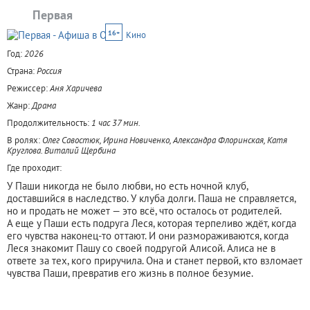
Первая
16+
Кино
Год:
2026
Страна:
Россия
Режиссер:
Аня Харичева
Жанр:
Драма
Продолжительность:
1 час 37 мин.
В ролях:
Олег Савостюк, Ирина Новиченко, Александра Флоринская, Катя
Круглова. Виталий Щербина
Где проходит:
У Паши никогда не было любви, но есть ночной клуб,
доставшийся в наследство. У клуба долги. Паша не справляется,
но и продать не может — это всё, что осталось от родителей.
А еще у Паши есть подруга Леся, которая терпеливо ждёт, когда
его чувства наконец-то оттают. И они размораживаются, когда
Леся знакомит Пашу со своей подругой Алисой. Алиса не в
ответе за тех, кого приручила. Она и станет первой, кто взломает
чувства Паши, превратив его жизнь в полное безумие.