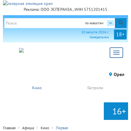
Реклама: ООО ЭСПЕРАНЗА , ИНН 5751201415
по новостям
10 августа 2026 г.
18+
понедельник
Toggle
navigat
Орел
Кино
Гастроли
16+
Главная
Афиша
Кино
Первая