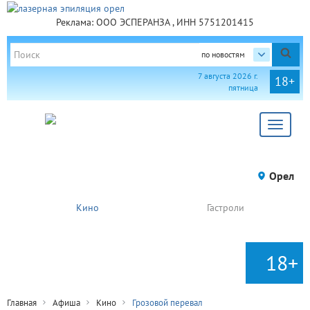
Реклама: ООО ЭСПЕРАНЗА , ИНН 5751201415
по новостям
7 августа 2026 г.
18+
пятница
Toggle
navigat
Орел
Кино
Гастроли
18+
Главная
Афиша
Кино
Грозовой перевал