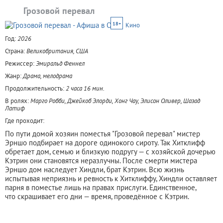
Грозовой перевал
18+
Кино
Год:
2026
Страна:
Великобритания, США
Режиссер:
Эмиральд Феннел
Жанр:
Драма, мелодрама
Продолжительность:
2 часа 16 мин.
В ролях:
Марго Робби, Джейкоб Элорди, Хонг Чау, Элисон Оливер, Шазад
Латиф
Где проходит:
По пути домой хозяин поместья "Грозовой перевал" мистер
Эрншо подбирает на дороге одинокого сироту. Так Хитклифф
обретает дом, семью и близкую подругу — с хозяйской дочерью
Кэтрин они становятся неразлучны. После смерти мистера
Эрншо дом наследует Хиндли, брат Кэтрин. Всю жизнь
испытывая неприязнь и ревность к Хитклиффу, Хиндли оставляет
парня в поместье лишь на правах прислуги. Единственное,
что скрашивает его дни — время, проведённое с Кэтрин.