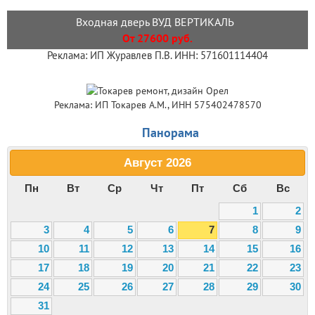
Входная дверь ВУД ВЕРТИКАЛЬ
От 27600 руб.
Реклама: ИП Журавлев П.В. ИНН: 571601114404
Реклама: ИП Токарев А.М., ИНН 575402478570
Панорама
Август
2026
Пн
Вт
Ср
Чт
Пт
Сб
Вс
1
2
3
4
5
6
7
8
9
10
11
12
13
14
15
16
17
18
19
20
21
22
23
24
25
26
27
28
29
30
31