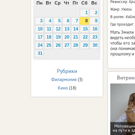
Режиссер:
Кри
Пн
Вт
Ср
Чт
Пт
Сб
Вс
Жанр:
Ужасы
1
2
В ролях:
Кайла
3
4
5
6
7
8
9
Где проходит:
10
11
12
13
14
15
16
Мать Эмили 
видеть необ
17
18
19
20
21
22
23
чтобы его з
24
25
26
27
28
29
30
она понимае
прошлому и п
31
Рубрики
Витрин
Филармония
(3)
Кино
(18)
Мотивацию
на пути к з
м