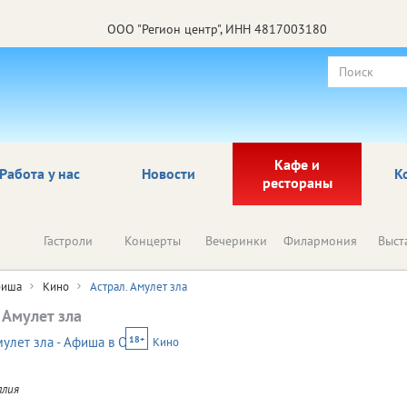
ООО "Регион центр", ИНН 4817003180
Кафе и
Работа у нас
Новости
К
рестораны
Гастроли
Концерты
Вечеринки
Филармония
Выст
иша
Кино
Астрал. Амулет зла
 Амулет зла
18+
Кино
алия