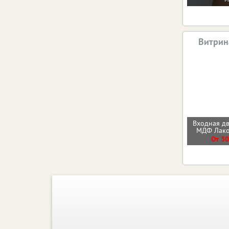
Витрин
Входная д
МДФ Лак
От 30