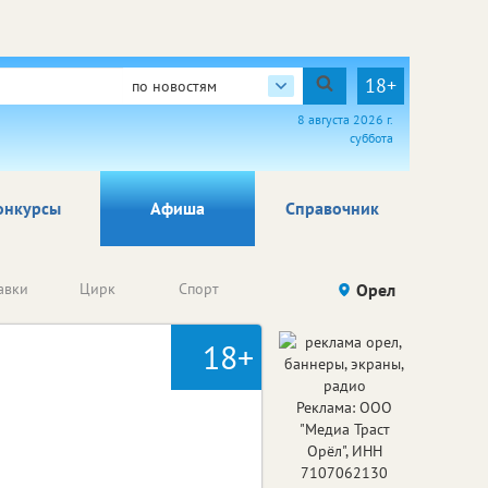
18+
по новостям
8 августа 2026 г.
суббота
онкурсы
Афиша
Справочник
Анонсы
авки
Цирк
Спорт
Детям
Орел
Го
конкурсов
18+
Реклама: ООО
"Медиа Траст
Орёл", ИНН
7107062130