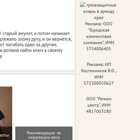
Реклама: ООО
"Городская
 старый амулет, а потом начинает
клининговая
лежало злому духу, и он вернётся,
компания", ИНН
ют погибать один за другим,
5754006405
ли должна найти ключ к своему
у.
Реклама: ИП
Костенников Я.О ,
ИНН
575300050627
ООО "Регион
центр", ИНН
4817003180
Рекомендации по
Домашние упражнения и
епты
коррекции веса
тренировки