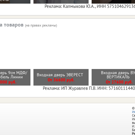
Реклама: Калмыкова Ю.А., ИНН 57510462913
а товаров
(на правах рекламы)
верь 9см МДФ/
Входная дверь В
Входная дверь ЭВЕРЕСТ
обель Линии
ВЕРТИКАЛЬ
От 36600 руб.
000 руб.
От 27600 руб.
Реклама: ИП Журавлев П.В. ИНН: 5716011144
©
И
С
И
в
И.
Б
Р