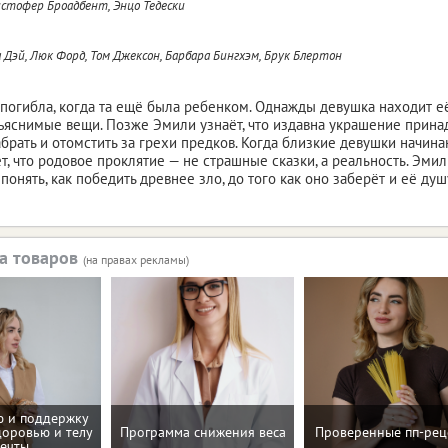
стофер Броадбент, Энцо Тедески
 Дэй, Люк Форд, Том Джексон, Барбара Бингхэм, Брук Блертон
погибла, когда та ещё была ребенком. Однажды девушка находит её
ъяснимые вещи. Позже Эмили узнаёт, что издавна украшение принад
абрать и отомстить за грехи предков. Когда близкие девушки начина
т, что родовое проклятие — не страшные сказки, а реальность. Эми
онять, как победить древнее зло, до того как оно заберёт и её душ
а товаров
(на правах рекламы)
 и поддержку
доровью и телу
Программа снижения веса
Проверенные пп-рец
ечты