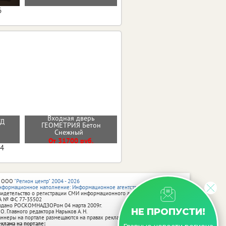
6
Входная дверь
УД
ГЕОМЕТРИЯ Бетон
Стальная дверь "Вельвет"
Снежный
От 42900 руб.
От 31700 руб.
04
 ООО
"Регион центр" 2004 - 2026
нформационное наполнение: Информационное агентство vRossii.ru
видетельство о регистрации СМИ информационного агентства vRossii.ru
А № ФС 77‑35502
ыдано РОСКОМНАДЗОРом 04 марта 2009г.
НЕ ПРОПУСТИ!
 О. Главного редактора Нарыков А. Н.
аннеры на портале размещаются на правах рекламы.
еклама на портале: