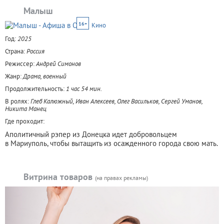
Малыш
16+
Кино
Год:
2025
Страна:
Россия
Режиссер:
Андрей Симонов
Жанр:
Драма, военный
Продолжительность:
1 час 54 мин.
В ролях:
Глеб Калюжный, Иван Алексеев, Олег Васильков, Сергей Уманов,
Никита Манец
Где проходит:
Аполитичный рэпер из Донецка идет добровольцем
в Мариуполь, чтобы вытащить из осажденного города свою мать.
Витрина товаров
(на правах рекламы)