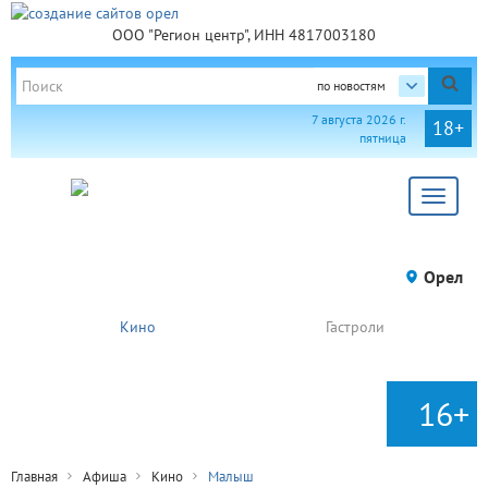
ООО "Регион центр", ИНН 4817003180
по новостям
7 августа 2026 г.
18+
пятница
Toggle
navigat
Орел
Кино
Гастроли
16+
Главная
Афиша
Кино
Малыш