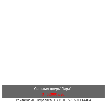
Стальная дверь "Лира"
От 32000 руб.
Реклама: ИП Журавлев П.В. ИНН: 571601114404