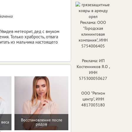
Ткаченко
Реклама: ООО
"Городская
Увидев метеорит, дед с внуком
клининговая
ия. Только храбрость, отвага
компания", ИНН
питать из мальчика настоящего
5754006405
Реклама: ИП
Костенников Я.О ,
ИНН
575300050627
ООО "Регион
центр", ИНН
4817003180
Восстановление после
 веса
Проверенные пп-рецепты
родов