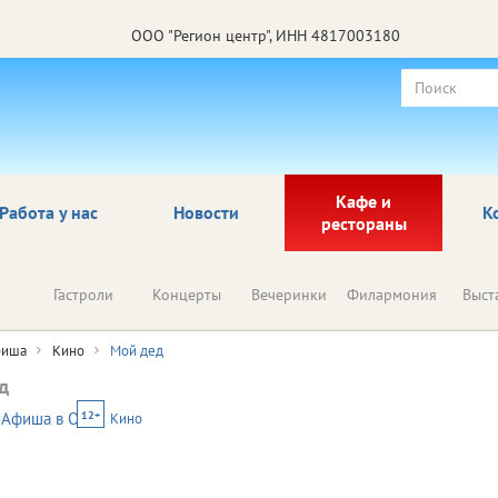
ООО "Регион центр", ИНН 4817003180
Кафе и
Работа у нас
Новости
К
рестораны
Гастроли
Концерты
Вечеринки
Филармония
Выст
иша
Кино
Мой дед
д
12+
Кино