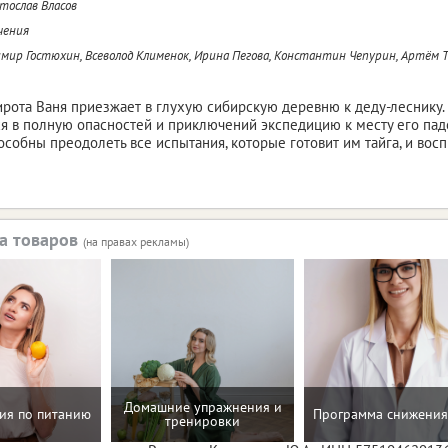
тослав Власов
чения
мир Гостюхин, Всеволод Клименок, Ирина Пегова, Константин Чепурин, Артём 
ирота Ваня приезжает в глухую сибирскую деревню к деду-леснику. 
я в полную опасностей и приключений экспедицию к месту его паден
особны преодолеть все испытания, которые готовит им тайга, и вос
а товаров
(на правах рекламы)
Домашние упражнения и
ия по питанию
Программа снижения
тренировки