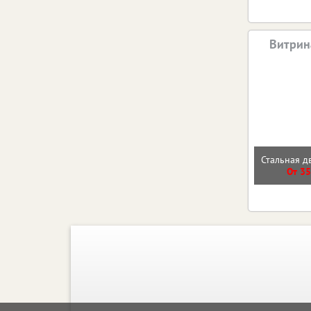
Витрин
Стальная д
От 35