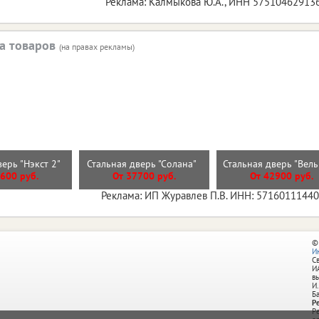
Реклама: Калмыкова Ю.А., ИНН 57510462913
а товаров
(на правах рекламы)
верь "Нэкст 2"
Стальная дверь "Солана"
Стальная дверь "Вел
600 руб.
От 37700 руб.
От 42900 руб.
Реклама: ИП Журавлев П.В. ИНН: 5716011144
©
И
С
И
в
И.
Б
Р
Р