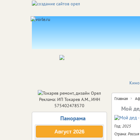
Кино
Главная
Аф
Реклама: ИП Токарев А.М., ИНН
575402478570
Мой де
Панорама
Год:
2025
Август
2026
Страна:
Россия