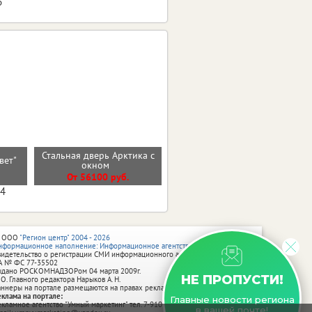
6
Стальная дверь Арктика с
ьвет"
Стальная дверь "Босфор"
окном
От 25000 руб.
От 56100 руб.
04
 ООО
"Регион центр" 2004 - 2026
нформационное наполнение: Информационное агентство vRossii.ru
видетельство о регистрации СМИ информационного агентства vRossii.ru
А № ФС 77‑35502
ыдано РОСКОМНАДЗОРом 04 марта 2009г.
НЕ ПРОПУСТИ!
 О. Главного редактора Нарыков А. Н.
аннеры на портале размещаются на правах рекламы.
еклама на портале:
Главные новости региона
екламное агентство "Умный маркетинг" тел. 7-910-267-70-40,
в вашей почте!