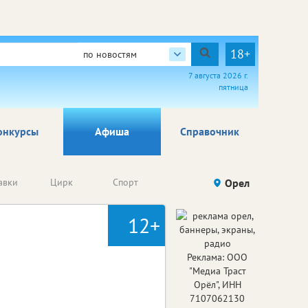
18+
по новостям
7 августа 2026 г.
пятница
онкурсы
Афиша
Справочник
Анонсы
авки
Цирк
Спорт
Детям
Орел
Го
конкурсов
12+
Реклама: ООО
"Медиа Траст
Орёл", ИНН
7107062130