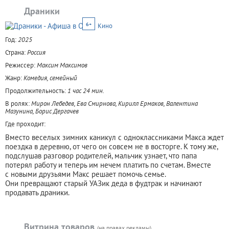
Драники
6+
Кино
Год:
2025
Страна:
Россия
Режиссер:
Максим Максимов
Жанр:
Комедия, семейный
Продолжительность:
1 час 24 мин.
В ролях:
Мирон Лебедев, Ева Смирнова, Кирилл Ермаков, Валентина
Мазунина, Борис Дергачев
Где проходит:
Вместо веселых зимних каникул с одноклассниками Макса ждет
поездка в деревню, от чего он совсем не в восторге. К тому же,
подслушав разговор родителей, мальчик узнает, что папа
потерял работу и теперь им нечем платить по счетам. Вместе
с новыми друзьями Макс решает помочь семье.
Они превращают старый УАЗик деда в фудтрак и начинают
продавать драники.
Витрина товаров
(на правах рекламы)