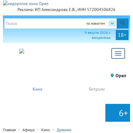
Реклама: ИП Александрова Е.В., ИНН 572004506826
по новостям
9 августа 2026 г.
18+
воскресенье
Toggle
navigat
Орел
Кино
Гастроли
6+
Главная
Афиша
Кино
Драники