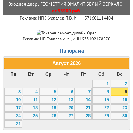
Входная дверь ГЕОМЕТРИЯ ЭМАЛИТ БЕЛЫЙ ЗЕРКАЛО
от 33900 руб.
Реклама: ИП Журавлев П.В. ИНН: 571601114404
Реклама: ИП Токарев А.М., ИНН 575402478570
Панорама
Август
2026
Пн
Вт
Ср
Чт
Пт
Сб
Вс
1
2
3
4
5
6
7
8
9
10
11
12
13
14
15
16
17
18
19
20
21
22
23
24
25
26
27
28
29
30
31