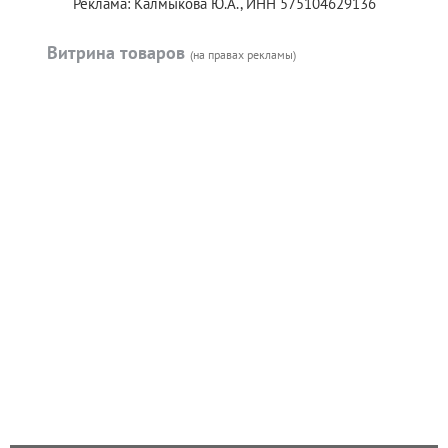
Реклама: Калмыкова Ю.А., ИНН 575104629136
Витрина товаров
(на правах рекламы)