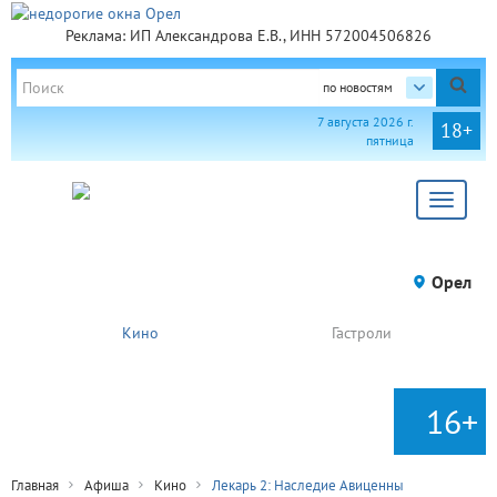
Реклама: ИП Александрова Е.В., ИНН 572004506826
по новостям
7 августа 2026 г.
18+
пятница
Toggle
navigat
Орел
Кино
Гастроли
16+
Главная
Афиша
Кино
Лекарь 2: Наследие Авиценны