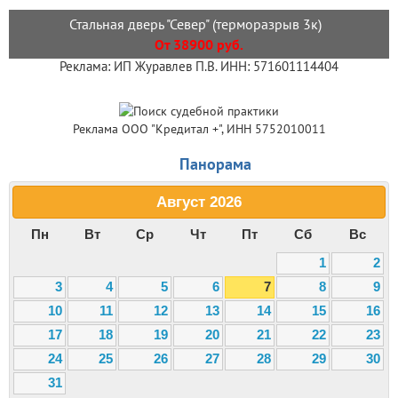
Стальная дверь "Север" (терморазрыв 3к)
От 38900 руб.
Реклама: ИП Журавлев П.В. ИНН: 571601114404
Реклама ООО "Кредитал +", ИНН 5752010011
Панорама
Август
2026
Пн
Вт
Ср
Чт
Пт
Сб
Вс
1
2
3
4
5
6
7
8
9
10
11
12
13
14
15
16
17
18
19
20
21
22
23
24
25
26
27
28
29
30
31