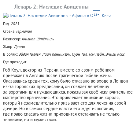
Лекарь 2: Наследие Авиценны
16+
Кино
Год:
2025
Страна:
Германия
Режиссер:
Филипп Штёльцль
Жанр:
Драма
В ролях:
Эйдан Гиллен, Лиам Каннингэм, Оуэн Тил, Том Пэйн, Эмили Кокс
Где проходит:
Роб Коул, доктор из Персии, вместе со своим ребёнком
приезжает в Англию после трагической гибели жены.
Оказавшись среди тех, кому было отказано во входе в Лондон
из-за городских предписаний, он создаёт лечебницу
за воротами для нуждающихся, показывая своё исключительное
мастерство врачевания. Это привлекает внимание короля,
который незамедлительно призывает его для лечения своей
дочери. Но в самом сердце власти его ждут испытания,
где право спасать жизни приходится отстаивать не только
знаниями, но и мужеством.