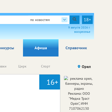
18+
по новостям
9 августа 2026 г.
воскресенье
онкурсы
Афиша
Справочник
Анонсы
авки
Цирк
Спорт
Детям
Орел
Го
конкурсов
16+
Реклама: ООО
"Медиа Траст
Орёл", ИНН
7107062130