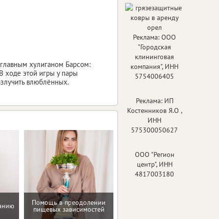
Реклама: ООО
"Городская
клининговая
с главным хулиганом Барсом:
компания", ИНН
 В ходе этой игры у пары
5754006405
азлучить влюблённых.
Реклама: ИП
Костенников Я.О ,
ИНН
575300050627
ООО "Регион
центр", ИНН
4817003180
Помощь в преодолении
танию
Программа снижения веса
пищевых зависимостей