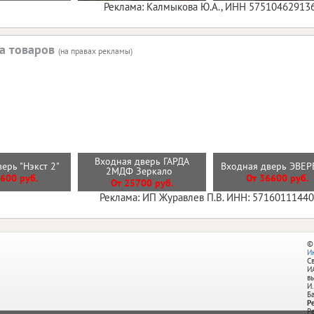
Реклама: Калмыкова Ю.А., ИНН 57510462913
а товаров
(на правах рекламы)
Входная дверь ГАРДА
верь "Нэкст 2"
Входная дверь ЭВЕ
2МДФ Зеркало
600 руб.
От 36600 руб.
От 25700 руб.
Реклама: ИП Журавлев П.В. ИНН: 5716011144
©
И
С
И
в
И.
Б
Р
Р