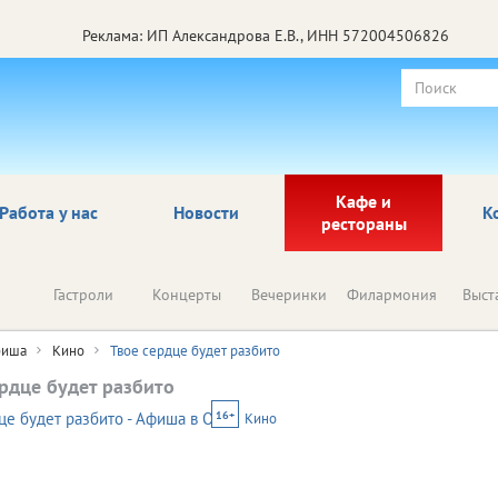
Реклама: ИП Александрова Е.В., ИНН 572004506826
Кафе и
Работа у нас
Новости
К
рестораны
Гастроли
Концерты
Вечеринки
Филармония
Выст
иша
Кино
Твое сердце будет разбито
ердце будет разбито
16+
Кино