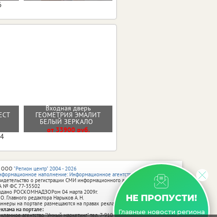
6
Входная дверь
Стальная дверь "Гермес
РЕСТ
ГЕОМЕТРИЯ ЭМАЛИТ
Нью"
БЕЛЫЙ ЗЕРКАЛО
От 47300 руб.
от 33900 руб.
04
 ООО
"Регион центр" 2004 - 2026
нформационное наполнение: Информационное агентство vRossii.ru
видетельство о регистрации СМИ информационного агентства vRossii.ru
А № ФС 77‑35502
ыдано РОСКОМНАДЗОРом 04 марта 2009г.
НЕ ПРОПУСТИ!
 О. Главного редактора Нарыков А. Н.
аннеры на портале размещаются на правах рекламы.
еклама на портале:
Главные новости региона
екламное агентство "Умный маркетинг" тел. 7-910-267-70-40,