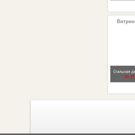
Витрин
Стальная д
От 35