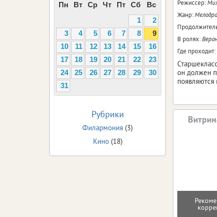
Режиссер:
Мих
Пн
Вт
Ср
Чт
Пт
Сб
Вс
Жанр:
Мелодр
1
2
Продолжитель
3
4
5
6
7
8
9
В ролях:
Верон
10
11
12
13
14
15
16
Где проходит:
17
18
19
20
21
22
23
Старшекласс
он должен пр
24
25
26
27
28
29
30
появляются 
31
Рубрики
Витрин
Филармония
(3)
Кино
(18)
Рекоме
корре