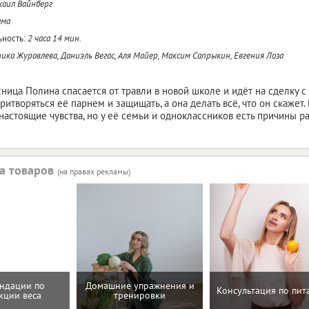
аил Вайнберг
ама
ность:
2 часа 14 мин.
ика Журавлева, Даниэль Вегас, Аля Майер, Максим Сапрыкин, Евгения Лоза
ница Полина спасается от травли в новой школе и идёт на сделку 
итворяться её парнем и защищать, а она делать всё, что он скажет.
настоящие чувства, но у её семьи и одноклассников есть причины р
а товаров
(на правах рекламы)
ндации по
Домашние упражнения и
Консультация по пи
кции веса
тренировки