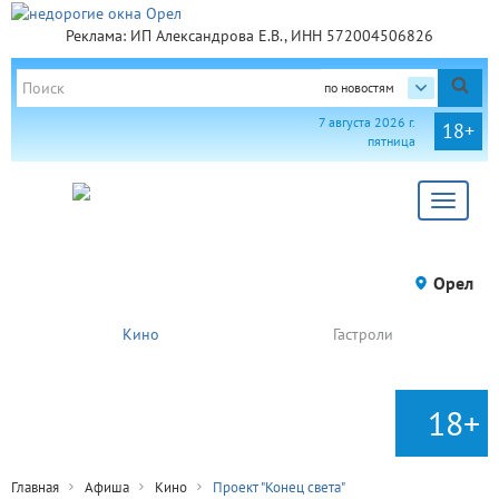
Реклама: ИП Александрова Е.В., ИНН 572004506826
по новостям
7 августа 2026 г.
18+
пятница
Toggle
navigat
Орел
Кино
Гастроли
18+
Главная
Афиша
Кино
Проект "Конец света"