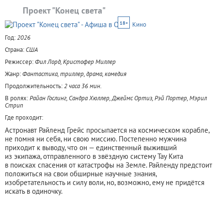
Проект "Конец света"
18+
Кино
Год:
2026
Страна:
США
Режиссер:
Фил Лорд, Кристофер Миллер
Жанр:
Фантастика, триллер, драма, комедия
Продолжительность:
2 часа 36 мин.
В ролях:
Райан Гослинг, Сандра Хюллер, Джеймс Ортиз, Рэй Портер, Мэрил
Стрип
Где проходит:
Астронавт Райленд Грейс просыпается на космическом корабле,
не помня ни себя, ни свою миссию. Постепенно мужчина
приходит к выводу, что он — единственный выживший
из экипажа, отправленного в звёздную систему Тау Кита
в поисках спасения от катастрофы на Земле. Райленду предстоит
положиться на свои обширные научные знания,
изобретательность и силу воли, но, возможно, ему не придётся
искать в одиночку.