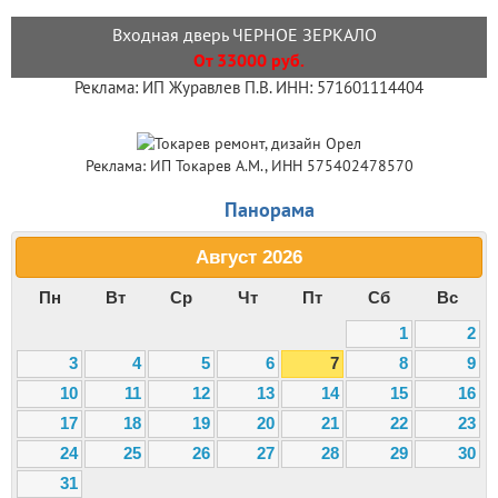
Входная дверь ЧЕРНОЕ ЗЕРКАЛО
От 33000 руб.
Реклама: ИП Журавлев П.В. ИНН: 571601114404
Реклама: ИП Токарев А.М., ИНН 575402478570
Панорама
Август
2026
Пн
Вт
Ср
Чт
Пт
Сб
Вс
1
2
3
4
5
6
7
8
9
10
11
12
13
14
15
16
17
18
19
20
21
22
23
24
25
26
27
28
29
30
31