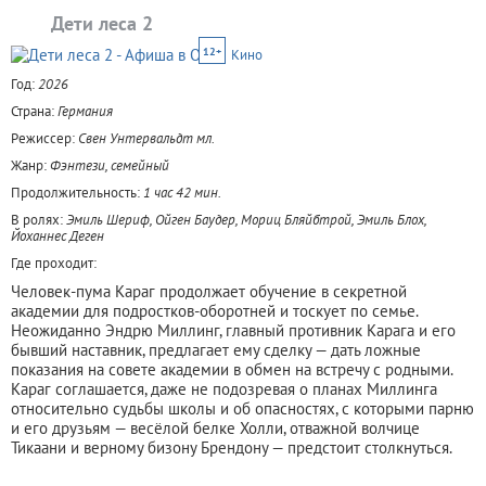
Дети леса 2
12+
Кино
Год:
2026
Страна:
Германия
Режиссер:
Свен Унтервальдт мл.
Жанр:
Фэнтези, семейный
Продолжительность:
1 час 42 мин.
В ролях:
Эмиль Шериф, Ойген Баудер, Мориц Бляйбтрой, Эмиль Блох,
Йоханнес Деген
Где проходит:
Человек-пума Караг продолжает обучение в секретной
академии для подростков-оборотней и тоскует по семье.
Неожиданно Эндрю Миллинг, главный противник Карага и его
бывший наставник, предлагает ему сделку — дать ложные
показания на совете академии в обмен на встречу с родными.
Караг соглашается, даже не подозревая о планах Миллинга
относительно судьбы школы и об опасностях, с которыми парню
и его друзьям — весёлой белке Холли, отважной волчице
Тикаани и верному бизону Брендону — предстоит столкнуться.