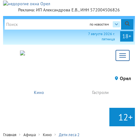
Реклама: ИП Александрова Е.В., ИНН 572004506826
по новостям
7 августа 2026 г.
18+
пятница
Toggle
navigat
Орел
Кино
Гастроли
12+
Главная
Афиша
Кино
Дети леса 2