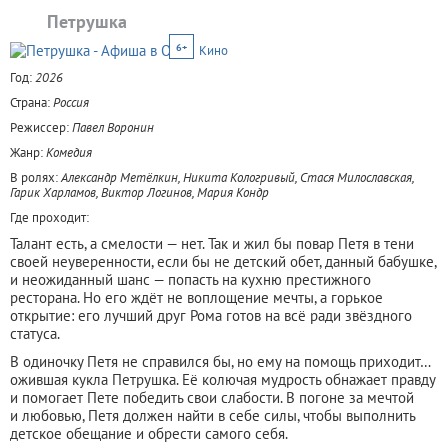
Петрушка
6+
Кино
Год:
2026
Страна:
Россия
Режиссер:
Павел Воронин
Жанр:
Комедия
В ролях:
Александр Метёлкин, Никита Кологривый, Стася Милославская,
Гарик Харламов, Виктор Логинов, Мария Кондр
Где проходит:
Талант есть, а смелости — нет. Так и жил бы повар Петя в тени
своей неуверенности, если бы не детский обет, данный бабушке,
и неожиданный шанс — попасть на кухню престижного
ресторана. Но его ждёт не воплощение мечты, а горькое
открытие: его лучший друг Рома готов на всё ради звёздного
статуса.
В одиночку Петя не справился бы, но ему на помощь приходит…
ожившая кукла Петрушка. Её колючая мудрость обнажает правду
и помогает Пете победить свои слабости. В погоне за мечтой
и любовью, Петя должен найти в себе силы, чтобы выполнить
детское обещание и обрести самого себя.