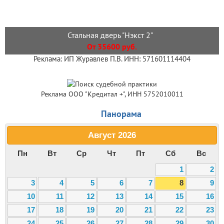
Стальная дверь "Нэкст 2"
От 35600 руб.
Реклама: ИП Журавлев П.В. ИНН: 571601114404
Реклама ООО "Кредитал +", ИНН 5752010011
Панорама
Август
2026
Пн
Вт
Ср
Чт
Пт
Сб
Вс
1
2
3
4
5
6
7
8
9
10
11
12
13
14
15
16
17
18
19
20
21
22
23
24
25
26
27
28
29
30