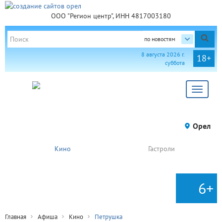
ООО "Регион центр", ИНН 4817003180
по новостям
8 августа 2026 г.
18+
суббота
Toggle
navigat
Орел
Кино
Гастроли
6+
Главная
Афиша
Кино
Петрушка