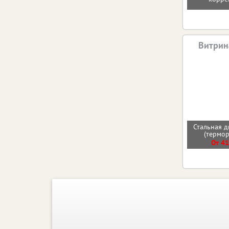
Витрин
Стальная д
(термо
От 41