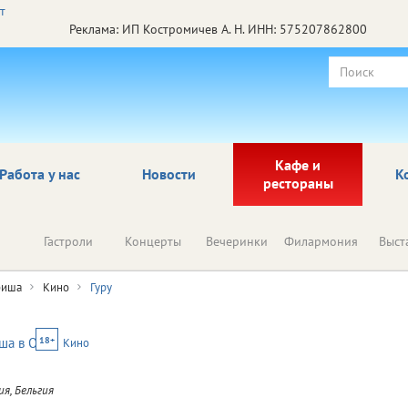
Реклама: ИП Костромичев А. Н. ИНН: 575207862800
Кафе и
Работа у нас
Новости
К
рестораны
Гастроли
Концерты
Вечеринки
Филармония
Выст
иша
Кино
Гуру
18+
Кино
я, Бельгия