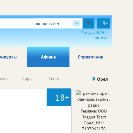
18+
по новостям
7 августа 2026 г.
пятница
онкурсы
Афиша
Справочник
Анонсы
авки
Цирк
Спорт
Детям
Орел
Го
конкурсов
18+
Реклама: ООО
"Медиа Траст
Орёл", ИНН
7107062130