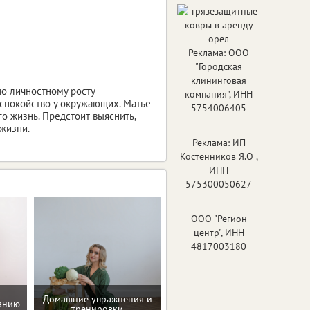
Реклама: ООО
"Городская
клининговая
о личностному росту
компания", ИНН
спокойство у окружающих. Матье
5754006405
го жизнь. Предстоит выяснить,
жизни.
Реклама: ИП
Костенников Я.О ,
ИНН
575300050627
ООО "Регион
центр", ИНН
4817003180
Домашние упражнения и
танию
Программа снижения веса
тренировки