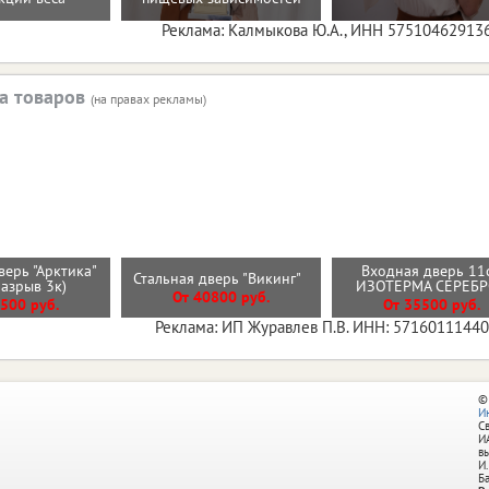
Реклама: Калмыкова Ю.А., ИНН 57510462913
а товаров
(на правах рекламы)
верь "Арктика"
Входная дверь 11
Стальная дверь "Викинг"
разрыв 3к)
ИЗОТЕРМА СЕРЕБ
От 40800 руб.
500 руб.
От 35500 руб.
Реклама: ИП Журавлев П.В. ИНН: 5716011144
©
И
С
И
в
И.
Б