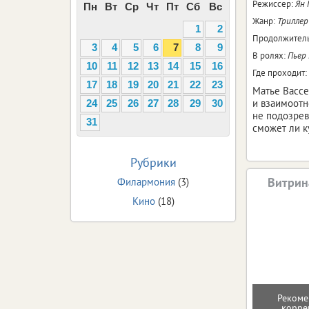
Режиссер:
Ян 
Пн
Вт
Ср
Чт
Пт
Сб
Вс
Жанр:
Триллер
1
2
Продолжитель
3
4
5
6
7
8
9
В ролях:
Пьер
10
11
12
13
14
15
16
Где проходит:
17
18
19
20
21
22
23
Матье Вассе
и взаимоотн
24
25
26
27
28
29
30
не подозрев
31
сможет ли к
Рубрики
Витрин
Филармония
(3)
Кино
(18)
Рекоме
корре