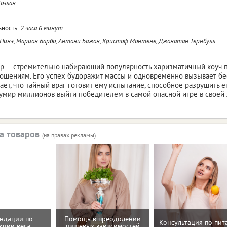
Гозлан
ность:
2 часа 6 минут
 Нинэ, Марион Барбо, Антони Бажон, Кристоф Монтене, Джонатан Тёрнбулл
р — стремительно набирающий популярность харизматичный коуч п
ошениям. Его успех будоражит массы и одновременно вызывает бе
ает, что тайный враг готовит ему испытание, способное разрушить е
умир миллионов выйти победителем в самой опасной игре в своей 
а товаров
(на правах рекламы)
ндации по
Помощь в преодолении
Консультация по пи
кции веса
пищевых зависимостей