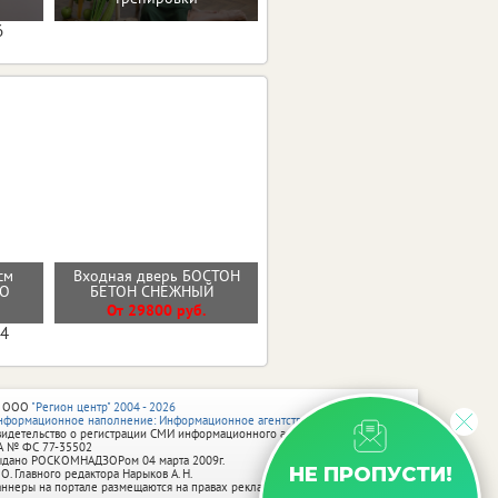
6
Входная дверь
см
Входная дверь БОСТОН
ГЕОМЕТРИЯ ЭМАЛИТ
РО
БЕТОН СНЕЖНЫЙ
БЕЛЫЙ ЗЕРКАЛО
От 29800 руб.
от 33900 руб.
04
 ООО
"Регион центр" 2004 - 2026
нформационное наполнение: Информационное агентство vRossii.ru
видетельство о регистрации СМИ информационного агентства vRossii.ru
А № ФС 77‑35502
ыдано РОСКОМНАДЗОРом 04 марта 2009г.
НЕ ПРОПУСТИ!
 О. Главного редактора Нарыков А. Н.
аннеры на портале размещаются на правах рекламы.