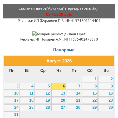
Стальная дверь "Арктика" (терморазрыв 3к)
От 41500 руб.
Реклама: ИП Журавлев П.В. ИНН: 571601114404
Реклама: ИП Токарев А.М., ИНН 575402478570
Панорама
Август
2026
Пн
Вт
Ср
Чт
Пт
Сб
Вс
1
2
3
4
5
6
7
8
9
10
11
12
13
14
15
16
17
18
19
20
21
22
23
24
25
26
27
28
29
30
31