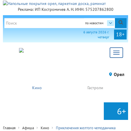
Реклама: ИП Костромичев А. Н. ИНН: 575207862800
по новостям
6 августа 2026 г.
18+
четверг
Toggle
navigat
Орел
Кино
Гастроли
6+
Главная
Афиша
Кино
Приключения желтого чемоданчика