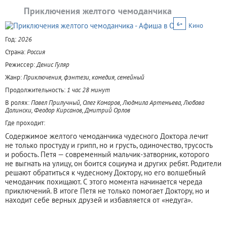
Приключения желтого чемоданчика
6+
Кино
Год:
2026
Страна:
Россия
Режиссер:
Денис Гуляр
Жанр:
Приключения, фэнтези, комедия, семейный
Продолжительность:
1 час 28 минут
В ролях:
Павел Прилучный, Олег Комаров, Людмила Артемьева, Любава
Долински, Феодор Кирсанов, Дмитрий Орлов
Где проходит:
Содержимое желтого чемоданчика чудесного Доктора лечит
не только простуду и грипп, но и грусть, одиночество, трусость
и робость. Петя — современный мальчик-затворник, которого
не выгнать на улицу, он боится социума и других ребят. Родители
решают обратиться к чудесному Доктору, но его волшебный
чемоданчик похищают. С этого момента начинается череда
приключений. В итоге Петя не только помогает Доктору, но и
находит себе верных друзей и избавляется от «недуга».