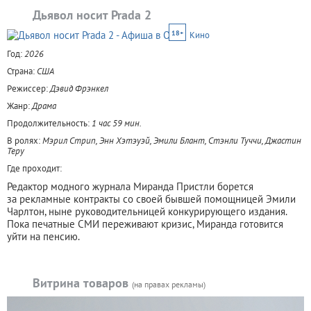
Дьявол носит Prada 2
18+
Кино
Год:
2026
Страна:
США
Режиссер:
Дэвид Фрэнкел
Жанр:
Драма
Продолжительность:
1 час 59 мин.
В ролях:
Мэрил Стрип, Энн Хэтэуэй, Эмили Блант, Стэнли Туччи, Джастин
Теру
Где проходит:
Редактор модного журнала Миранда Пристли борется
за рекламные контракты со своей бывшей помощницей Эмили
Чарлтон, ныне руководительницей конкурирующего издания.
Пока печатные СМИ переживают кризис, Миранда готовится
уйти на пенсию.
Витрина товаров
(на правах рекламы)