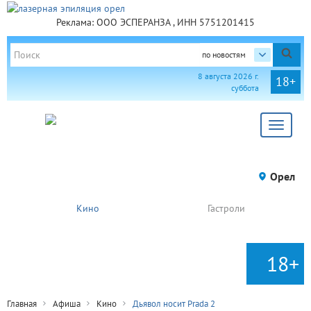
Реклама: ООО ЭСПЕРАНЗА , ИНН 5751201415
по новостям
8 августа 2026 г.
18+
суббота
Toggle
navigat
Орел
Кино
Гастроли
18+
Главная
Афиша
Кино
Дьявол носит Prada 2