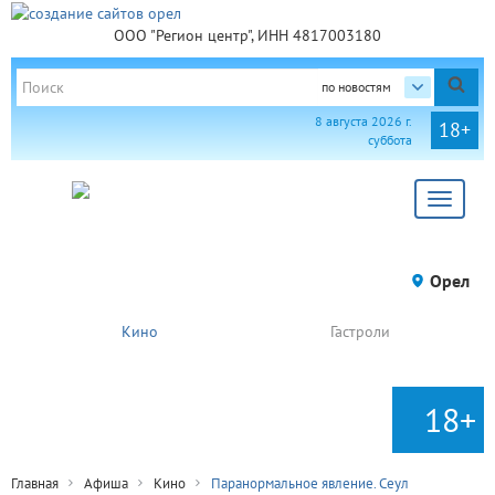
ООО "Регион центр", ИНН 4817003180
по новостям
8 августа 2026 г.
18+
суббота
Toggle
navigat
Орел
Кино
Гастроли
18+
Главная
Афиша
Кино
Паранормальное явление. Сеул