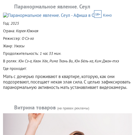
Паранормальное явление. Сеул
18+
Кино
Год:
2025
Страна:
Корея Южная
Режиссер:
О Сэ-хо
Жанр:
Ужасы
Продолжительность:
1 час 33 мин.
В ролях:
Юн Сэ-а, Квон Хёк, Рима Тхань Ви, Юн Бёль-ха, Ким Джон-тхэ
Где проходит:
Мать с дочерью проживают в квартире, которую, как они
подозревают, посещает некая злая сила. С целью зафиксировать
паранормальную активность мать устанавливает видеокамеры.
Витрина товаров
(на правах рекламы)