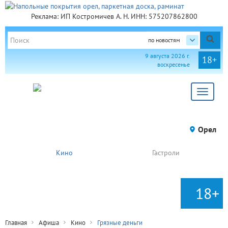
Реклама: ИП Костромичев А. Н. ИНН: 575207862800
по новостям
9 августа 2026 г.
18+
воскресенье
Toggle
navigat
Орел
Кино
Гастроли
18+
Главная
Афиша
Кино
Грязные деньги