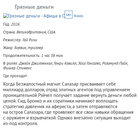
Грязные деньги
18+
Кино
Год:
2026
Страна:
Великобритания, США
Режиссер:
Гай Ричи
Жанр:
Боевик, триллер
Продолжительность:
1 час 38 мин.
В ролях:
Джейк Джилленхол, Генри Кавилл, Эйса Гонсалес, Розамунд Пайк,
Фишер Стивенс
Где проходит:
Когда безжалостный магнат Салазар присваивает себе
миллиард долларов, отряд элитных агентов под управлением
проницательной Рэйчел получает задание вернуть деньги любой
ценой. Сид, Бронко и их соратники начинают воплощать
стратегию давления на афериста, а затем отправляются
на остров Салазара, где проявляют все свои навыки обращения
с оружием и взрывчаткой. Однако внезапно ситуация выходит
из-под контроля.