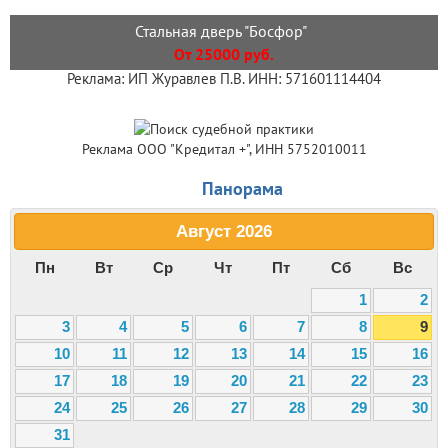
Стальная дверь "Босфор"
От 25000 руб.
Реклама: ИП Журавлев П.В. ИНН: 571601114404
Реклама ООО "Кредитал +", ИНН 5752010011
Панорама
Август
2026
Пн
Вт
Ср
Чт
Пт
Сб
Вс
1
2
3
4
5
6
7
8
9
10
11
12
13
14
15
16
17
18
19
20
21
22
23
24
25
26
27
28
29
30
31