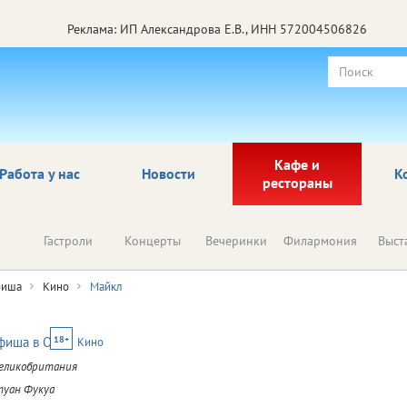
Реклама: ИП Александрова Е.В., ИНН 572004506826
Кафе и
Работа у нас
Новости
К
рестораны
Гастроли
Концерты
Вечеринки
Филармония
Выст
иша
Кино
Майкл
18+
Кино
Великобритания
уан Фукуа