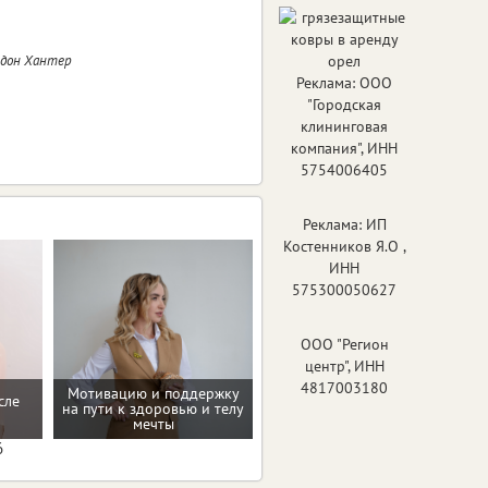
ндон Хантер
Реклама: ООО
"Городская
клининговая
компания", ИНН
5754006405
Реклама: ИП
Костенников Я.О ,
ИНН
575300050627
ООО "Регион
центр", ИНН
4817003180
Мотивацию и поддержку
сле
на пути к здоровью и телу
Программа снижения веса
мечты
6