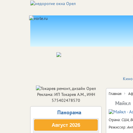
Кино
Главная
Аф
Реклама: ИП Токарев А.М., ИНН
575402478570
Майкл
Панорама
Страна:
США, 
Август
2026
Режиссер:
Ант