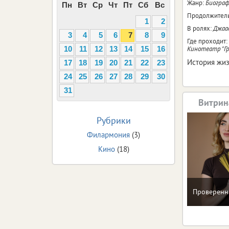
Жанр:
Биограф
Пн
Вт
Ср
Чт
Пт
Сб
Вс
Продолжитель
1
2
В ролях:
Джааф
3
4
5
6
7
8
9
Где проходит:
Кинотеатр "Г
10
11
12
13
14
15
16
История жиз
17
18
19
20
21
22
23
24
25
26
27
28
29
30
31
Витрин
Рубрики
Филармония
(3)
Кино
(18)
Проверенн