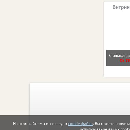
Витрин
Стальная д
От 25
На этом сайте мы используем
cookie-файлы
. Вы можете прочит
использование ваших cook