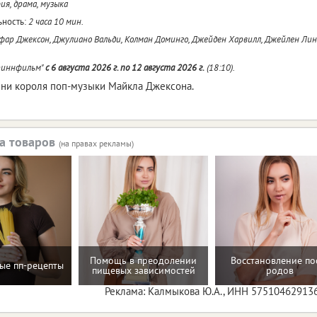
ия, драма, музыка
ность:
2 часа 10 мин.
ар Джексон, Джулиано Вальди, Колман Доминго, Джейден Харвилл, Джейлен Ли
риннфильм"
c 6 августа 2026 г. по 12 августа 2026 г.
(18:10).
ни короля поп-музыки Майкла Джексона.
а товаров
(на правах рекламы)
Помощь в преодолении
Восстановление по
ые пп-рецепты
пищевых зависимостей
родов
Реклама: Калмыкова Ю.А., ИНН 57510462913