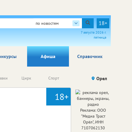
18+
по новостям
7 августа 2026 г.
пятница
онкурсы
Афиша
Справочник
Анонсы
авки
Цирк
Спорт
Детям
Орел
Го
конкурсов
18+
Реклама: ООО
"Медиа Траст
Орёл", ИНН
7107062130