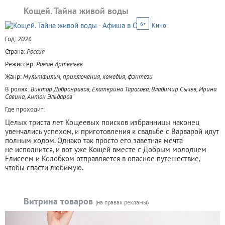
Кощей. Тайна живой воды
6+
Кино
Год:
2026
Страна:
Россия
Режиссер:
Роман Артемьев
Жанр:
Мультфильм, приключения, комедия, фэнтези
В ролях:
Виктор Добронравов, Екатерина Тарасова, Владимир Сычев, Ирина
Савина, Антон Эльдаров
Где проходит:
Целых триста лет Кощеевых поисков избранницы наконец
увенчались успехом, и приготовления к свадьбе с Варварой идут
полным ходом. Однако так просто его заветная мечта
не исполнится, и вот уже Кощей вместе с Добрым молодцем
Елисеем и Колобком отправляется в опасное путешествие,
чтобы спасти любимую.
Витрина товаров
(на правах рекламы)