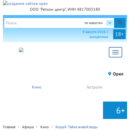
ООО "Регион центр", ИНН 4817003180
по новостям
9 августа 2026 г.
18+
воскресенье
Toggle
navigat
Орел
Кино
Гастроли
6+
Главная
Афиша
Кино
Кощей. Тайна живой воды