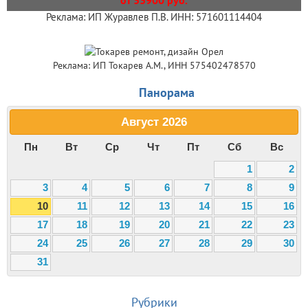
Реклама: ИП Журавлев П.В. ИНН: 571601114404
Реклама: ИП Токарев А.М., ИНН 575402478570
Панорама
Август
2026
Пн
Вт
Ср
Чт
Пт
Сб
Вс
1
2
3
4
5
6
7
8
9
10
11
12
13
14
15
16
17
18
19
20
21
22
23
24
25
26
27
28
29
30
31
Рубрики