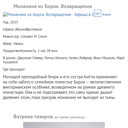
Монахиня из Борли. Возвращение
18+
Кино
Год:
2025
Страна:
Великобритания
Режиссер:
Стивен М. Смит
Жанр:
Ужасы
Продолжительность:
1 час 28 мин.
В ролях:
Джулиан Гловер, Пэтси Кензит, Хелен Ледерер, Вики Мишель, Марк
Уингетт
Где проходит:
Молодой преподобный Генри и его сестра Китти принимают
на себя заботу о семейном поместье Борли — величественном
викторианском особняке, возведенном на руинах древнего
монастыря. Они и не подозревают, что само здание дышит
древним злом, пока призрак монахини не выходит из тьмы.
Витрина товаров
(на правах рекламы)