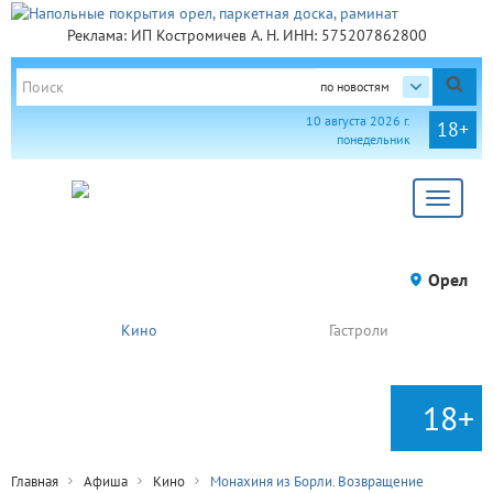
Реклама: ИП Костромичев А. Н. ИНН: 575207862800
по новостям
10 августа 2026 г.
18+
понедельник
Toggle
navigat
Орел
Кино
Гастроли
18+
Главная
Афиша
Кино
Монахиня из Борли. Возвращение