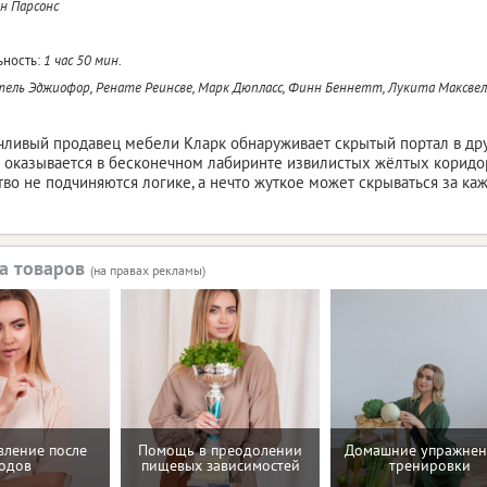
н Парсонс
ность:
1 час 50 мин.
тель Эджиофор, Ренате Реинсве, Марк Дюпласс, Финн Беннетт, Лукита Максвел
чливый продавец мебели Кларк обнаруживает скрытый портал в др
н оказывается в бесконечном лабиринте извилистых жёлтых коридо
тво не подчиняются логике, а нечто жуткое может скрываться за ка
а товаров
(на правах рекламы)
вление после
Помощь в преодолении
Домашние упражнен
одов
пищевых зависимостей
тренировки