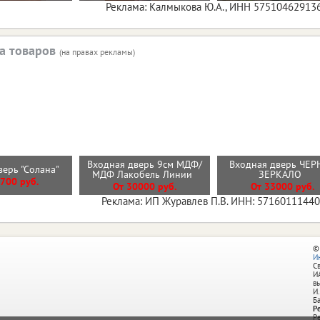
Реклама: Калмыкова Ю.А., ИНН 57510462913
а товаров
(на правах рекламы)
Входная дверь 9см МДФ/
Входная дверь ЧЕР
верь "Солана"
МДФ Лакобель Линии
ЗЕРКАЛО
700 руб.
От 30000 руб.
От 33000 руб.
Реклама: ИП Журавлев П.В. ИНН: 5716011144
©
И
С
И
в
И.
Б
Р
Р