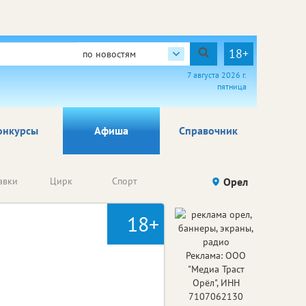
18+
по новостям
7 августа 2026 г.
пятница
онкурсы
Афиша
Справочник
Анонсы
авки
Цирк
Спорт
Детям
Орел
Го
конкурсов
18+
Реклама: ООО
"Медиа Траст
Орёл", ИНН
7107062130