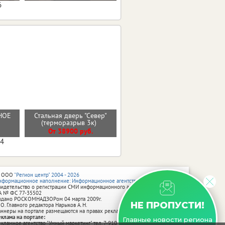
6
НОЕ
Стальная дверь "Север"
Входная дверь 11см
(терморазрыв 3к)
ИЗОТЕРМА СЕРЕБРО
От 38900 руб.
От 35500 руб.
04
 ООО
"Регион центр" 2004 - 2026
нформационное наполнение: Информационное агентство vRossii.ru
видетельство о регистрации СМИ информационного агентства vRossii.ru
А № ФС 77‑35502
ыдано РОСКОМНАДЗОРом 04 марта 2009г.
НЕ ПРОПУСТИ!
 О. Главного редактора Нарыков А. Н.
аннеры на портале размещаются на правах рекламы.
еклама на портале:
Главные новости региона
екламное агентство "Умный маркетинг" тел. 7-910-267-70-40,