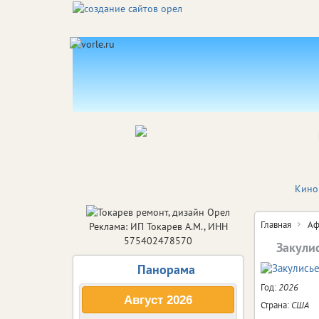
Кино
Главная
Аф
Реклама: ИП Токарев А.М., ИНН
575402478570
Закули
Панорама
Год:
2026
Август
2026
Страна:
США