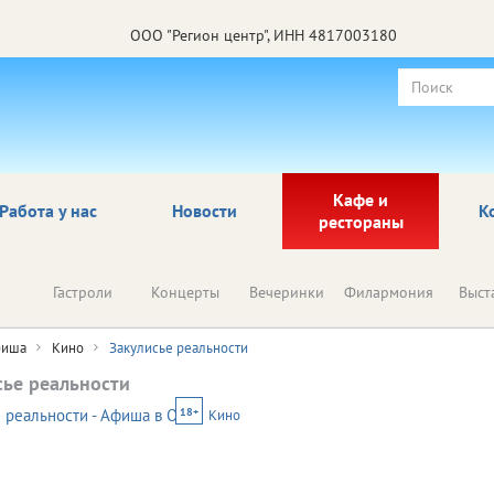
ООО "Регион центр", ИНН 4817003180
Кафе и
Работа у нас
Новости
К
рестораны
Гастроли
Концерты
Вечеринки
Филармония
Выст
иша
Кино
Закулисье реальности
сье реальности
18+
Кино