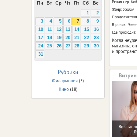
Режиссер:
Кей
Пн
Вт
Ср
Чт
Пт
Сб
Вс
Жанр:
Ужасы
1
2
Продолжитель
3
4
5
6
7
8
9
В ролях:
Чиве
10
11
12
13
14
15
16
Где проходит:
17
18
19
20
21
22
23
Когда неуда
магазина, о
24
25
26
27
28
29
30
и пространс
31
Рубрики
Витрин
Филармония
(3)
Кино
(18)
Восстано
р