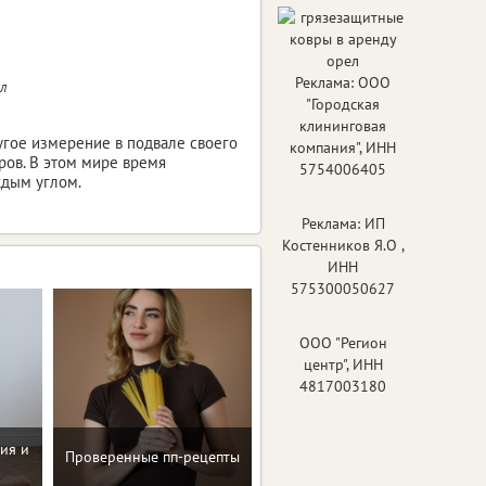
Реклама: ООО
л
"Городская
клининговая
угое измерение в подвале своего
компания", ИНН
ров. В этом мире время
5754006405
ждым углом.
Реклама: ИП
Костенников Я.О ,
ИНН
575300050627
ООО "Регион
центр", ИНН
4817003180
ия и
Проверенные пп-рецепты
Консультация по питанию