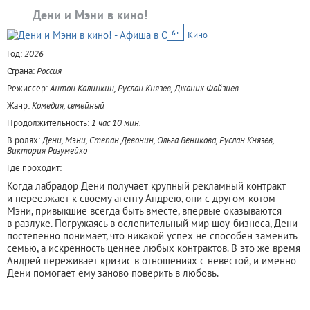
Дени и Мэни в кино!
6+
Кино
Год:
2026
Страна:
Россия
Режиссер:
Антон Калинкин, Руслан Князев, Джаник Файзиев
Жанр:
Комедия, семейный
Продолжительность:
1 час 10 мин.
В ролях:
Дени, Мэни, Степан Девонин, Ольга Веникова, Руслан Князев,
Виктория Разумейко
Где проходит:
Когда лабрадор Дени получает крупный рекламный контракт
и переезжает к своему агенту Андрею, они с другом-котом
Мэни, привыкшие всегда быть вместе, впервые оказываются
в разлуке. Погружаясь в ослепительный мир шоу-бизнеса, Дени
постепенно понимает, что никакой успех не способен заменить
семью, а искренность ценнее любых контрактов. В это же время
Андрей переживает кризис в отношениях с невестой, и именно
Дени помогает ему заново поверить в любовь.