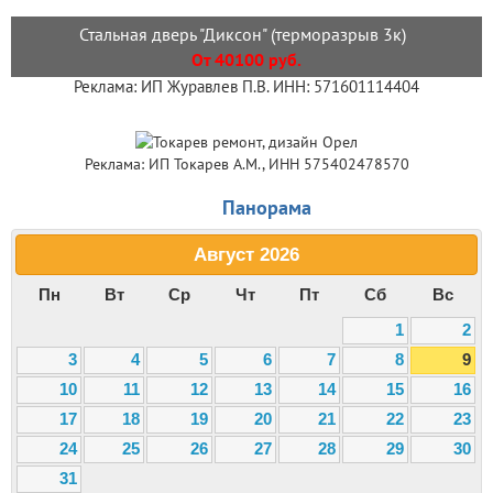
Стальная дверь "Диксон" (терморазрыв 3к)
От 40100 руб.
Реклама: ИП Журавлев П.В. ИНН: 571601114404
Реклама: ИП Токарев А.М., ИНН 575402478570
Панорама
Август
2026
Пн
Вт
Ср
Чт
Пт
Сб
Вс
1
2
3
4
5
6
7
8
9
10
11
12
13
14
15
16
17
18
19
20
21
22
23
24
25
26
27
28
29
30
31