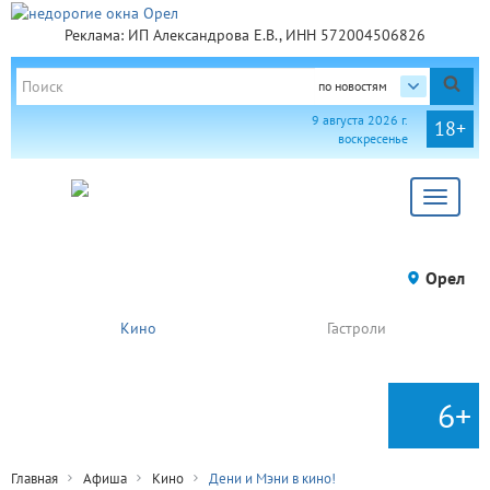
Реклама: ИП Александрова Е.В., ИНН 572004506826
по новостям
9 августа 2026 г.
18+
воскресенье
Toggle
navigat
Орел
Кино
Гастроли
6+
Главная
Афиша
Кино
Дени и Мэни в кино!