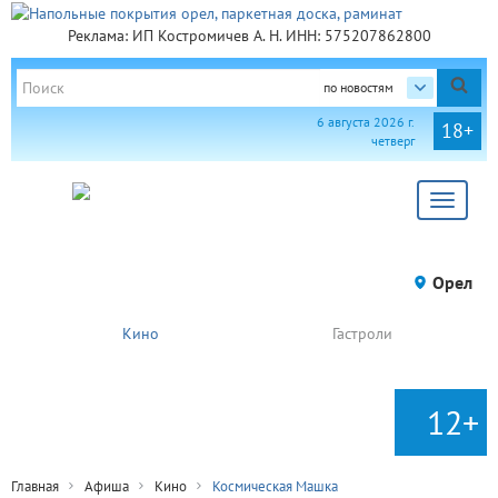
Реклама: ИП Костромичев А. Н. ИНН: 575207862800
по новостям
6 августа 2026 г.
18+
четверг
Toggle
navigat
Орел
Кино
Гастроли
12+
Главная
Афиша
Кино
Космическая Машка