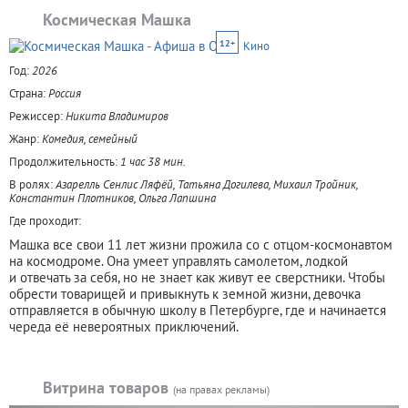
Космическая Машка
12+
Кино
Год:
2026
Страна:
Россия
Режиссер:
Никита Владимиров
Жанр:
Комедия, семейный
Продолжительность:
1 час 38 мин.
В ролях:
Азарелль Сенлис Ляфёй, Татьяна Догилева, Михаил Тройник,
Константин Плотников, Ольга Лапшина
Где проходит:
Машка все свои 11 лет жизни прожила со с отцом-космонавтом
на космодроме. Она умеет управлять самолетом, лодкой
и отвечать за себя, но не знает как живут ее сверстники. Чтобы
обрести товарищей и привыкнуть к земной жизни, девочка
отправляется в обычную школу в Петербурге, где и начинается
череда её невероятных приключений.
Витрина товаров
(на правах рекламы)