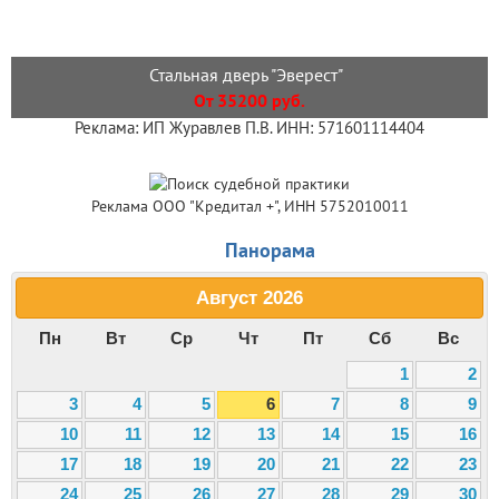
Стальная дверь "Эверест"
От 35200 руб.
Реклама: ИП Журавлев П.В. ИНН: 571601114404
Реклама ООО "Кредитал +", ИНН 5752010011
Панорама
Август
2026
Пн
Вт
Ср
Чт
Пт
Сб
Вс
1
2
3
4
5
6
7
8
9
10
11
12
13
14
15
16
17
18
19
20
21
22
23
24
25
26
27
28
29
30