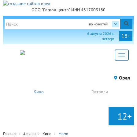
ООО "Регион центр", ИНН 4817003180
по новостям
6 августа 2026 г.
18+
четверг
Toggle
navigat
Орел
Кино
Гастроли
12+
Главная
Афиша
Кино
Момо