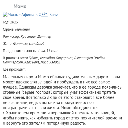
Момо
12+
Кино
Год:
2025
Страна:
Германия
Режиссер:
Кристиан Диттер
Жанр:
Фэнтези, семейный
Продолжительность:
1 час 31 мин.
В ролях:
Алекса Гудолл, Аралойин Ошунреми, Дженнифер Эмейка
Петтерссон, Клас Банг, Лора Хэддок
Где проходит:
Маленькая сирота Момо обладает удивительным даром — она
может вдохновлять людей и пробуждать в них всё самое
лучшее. Однажды девочка замечает, что в её городе появились
странные "серые господа", которые учат эффективно тратить
своё время. Вот только люди от этого становятся всё более
несчастными, ведь в погоне за продуктивностью
они растрачивают свои жизни. Момо объединяется
с Хранителем времени и черепашкой-предсказательницей,
чтобы понять, как избавить город от этих похитителей времени
и вернуть его жителям потерянную радость.