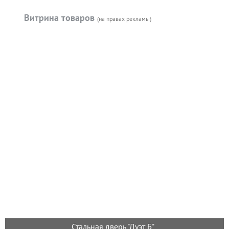
Витрина товаров
(на правах рекламы)
Стальная дверь "Дуэт Б"