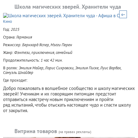
Школа магических зверей. Хранители чуда
6+
Кино
Год:
2025
Страна:
Германия
Режиссер:
Бернхард Яспер, Мэгги Перен
Жанр:
Фэнтези, приключения, семейный
Продолжительность:
1 час 42 мин.
В ролях:
Эмилия Майер, Лорис Сихровски, Эмилия Писке, Луис Ворбах,
Самуэль Шнайдер
Где проходит:
​​Добро пожаловать в волшебное сообщество и школу магических
зверей! Ученикам и их говорящим питомцам предстоит
отправиться навстречу новым приключениям и пройти
ряд испытаний, чтобы отыскать настоящее чудо и спасти школу
от закрытия.
Витрина товаров
(на правах рекламы)