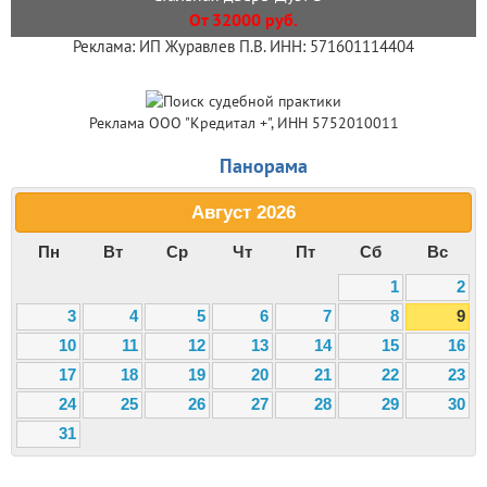
От 32000 руб.
Реклама: ИП Журавлев П.В. ИНН: 571601114404
Реклама ООО "Кредитал +", ИНН 5752010011
Панорама
Август
2026
Пн
Вт
Ср
Чт
Пт
Сб
Вс
1
2
3
4
5
6
7
8
9
10
11
12
13
14
15
16
17
18
19
20
21
22
23
24
25
26
27
28
29
30
31