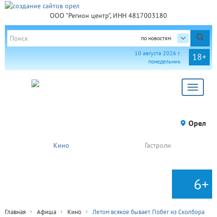
ООО "Регион центр", ИНН 4817003180
по новостям
10 августа 2026 г.
18+
понедельник
Toggle
navigat
Орел
Кино
Гастроли
6+
Главная
Афиша
Кино
Летом всякое бывает. Побег из Сколбора