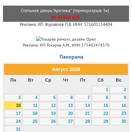
Стальная дверь "Арктика" (терморазрыв 3к)
От 41500 руб.
Реклама: ИП Журавлев П.В. ИНН: 571601114404
Реклама: ИП Токарев А.М., ИНН 575402478570
Панорама
Август
2026
Пн
Вт
Ср
Чт
Пт
Сб
Вс
1
2
3
4
5
6
7
8
9
10
11
12
13
14
15
16
17
18
19
20
21
22
23
24
25
26
27
28
29
30
31