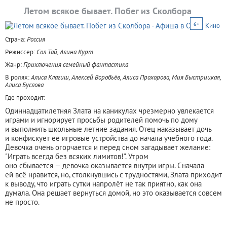
Летом всякое бывает. Побег из Сколбора
6+
Кино
Страна:
Россия
Режиссер:
Сол Тай, Алина Курт
Жанр:
Приключения семейный фантастика
В ролях:
Алиса Клагиш, Алексей Воробьёв, Алиса Прохорова, Мия Быстрицкая,
Алиса Буслова
Где проходит:
Одиннадцатилетняя Злата на каникулах чрезмерно увлекается
играми и игнорирует просьбы родителей помочь по дому
и выполнить школьные летние задания. Отец наказывает дочь
и конфискует её игровые устройства до начала учебного года.
Девочка очень огорчается и перед сном загадывает желание:
"Играть всегда без всяких лимитов!". Утром
оно сбывается — девочка оказывается внутри игры. Сначала
ей всё нравится, но, столкнувшись с трудностями, Злата приходит
к выводу, что играть сутки напролёт не так приятно, как она
думала. Она решает вернуться домой, но это оказывается совсем
не просто.