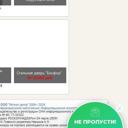
6
Входная дверь
см
Стальная дверь "Босфор"
ГЕОМЕТРИЯ Бетон
Снежный
От 25000 руб.
От 31700 руб.
04
 ООО
"Регион центр" 2004 - 2026
нформационное наполнение: Информационное агентство vRossii.ru
видетельство о регистрации СМИ информационного агентства vRossii.ru
А № ФС 77‑35502
ыдано РОСКОМНАДЗОРом 04 марта 2009г.
НЕ ПРОПУСТИ!
 О. Главного редактора Нарыков А. Н.
аннеры на портале размещаются на правах рекламы.