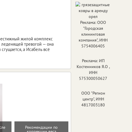
Реклама: ООО
"Городская
клининговая
 престижный жилой комплекс
компания", ИНН
я леденящей тревогой — она
5754006405
сгущается, а Исабель всё
Реклама: ИП
Костенников Я.О ,
ИНН
575300050627
ООО "Регион
центр", ИНН
4817003180
сле
Рекомендации по
Домашние упражнения и
коррекции веса
тренировки