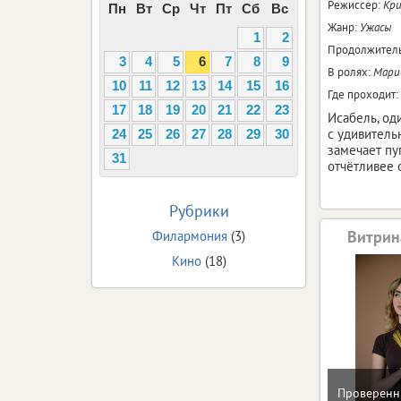
Режиссер:
Кри
Пн
Вт
Ср
Чт
Пт
Сб
Вс
Жанр:
Ужасы
1
2
Продолжитель
3
4
5
6
7
8
9
В ролях:
Мариб
10
11
12
13
14
15
16
Где проходит:
17
18
19
20
21
22
23
Исабель, од
с удивитель
24
25
26
27
28
29
30
замечает пу
31
отчётливее 
Рубрики
Витрин
Филармония
(3)
Кино
(18)
Проверенн