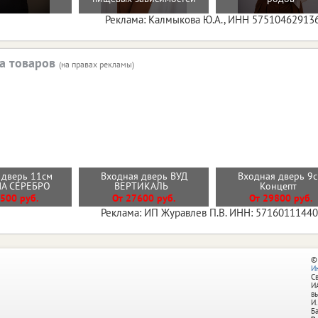
Реклама: Калмыкова Ю.А., ИНН 57510462913
а товаров
(на правах рекламы)
 дверь 11см
Входная дверь ВУД
Входная дверь 9
МА СЕРЕБРО
ВЕРТИКАЛЬ
Концепт
500 руб.
От 27600 руб.
От 29800 руб.
Реклама: ИП Журавлев П.В. ИНН: 5716011144
©
И
С
И
в
И.
Б