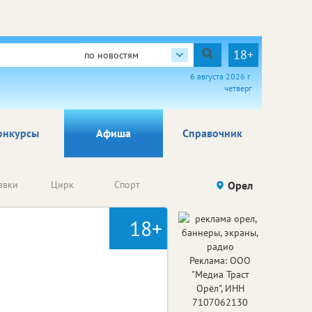
18+
по новостям
6 августа 2026 г.
четверг
онкурсы
Афиша
Справочник
Анонсы
авки
Цирк
Спорт
Детям
Орел
Го
конкурсов
18+
Реклама: ООО
"Медиа Траст
Орёл", ИНН
7107062130