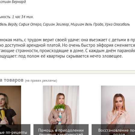
стиан Бернард
ность:
1 час 34 мин.
ель Верду, София Отеро, Сорион Эгилеор, Мириам дель Прадо, Урко Оласабаль
инокая мать, с трудом верит своей удаче: она въезжает с детьми в
но доступной арендной платой. Но очень быстро эйфория сменяетс
гающие странности, происходящие в доме. С каждым днём паранойя 
ощущает: под полом её квартиры скрывается нечто зловещее.
а товаров
(на правах рекламы)
Помощь в преодолении
Восстановление по
ые пп-рецепты
пищевых зависимостей
родов