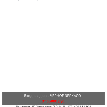
Входная дверь ЧЕРНОЕ ЗЕРКАЛО
От 33000 руб.
Реклама: ИП Журавлев П.В. ИНН: 571601114404