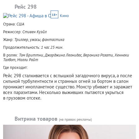
Рейс 298
18+
Кино
Страна:
США
Режиссер:
Стивен Куэйл
Жанр:
Триллер, ужасы, фантастика
Продолжительность:
1 час 25 мин.
В ролях:
Том Бриттни, Джорджина Леонидас, Вероника Розати, Хеннеки
Талбот, Молли Райт
Где проходит:
Рейс 298 сталкивается с вспышкой загадочного вируса, а после
сильной турбулентности и странных огней за бортом в салон
проникает инопланетное существо. Монстр убивает и заражает
всех паразитами. Несколько выживших пытаются укрыться
в грузовом отсеке.
Витрина товаров
(на правах рекламы)