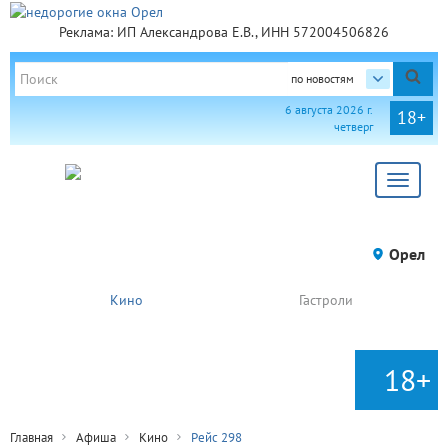
Реклама: ИП Александрова Е.В., ИНН 572004506826
по новостям
6 августа 2026 г.
18+
четверг
Toggle
navigat
Орел
Кино
Гастроли
18+
Главная
Афиша
Кино
Рейс 298