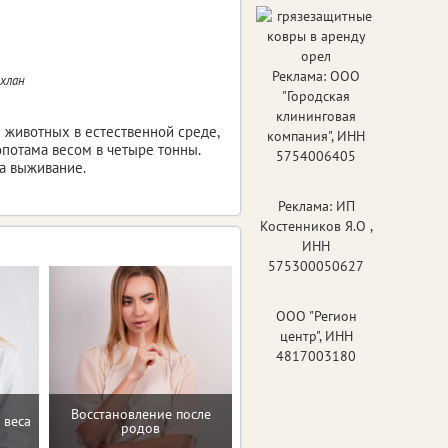
Реклама: ООО
охлан
"Городская
клининговая
х животных в естественной среде,
компания", ИНН
опотама весом в четыре тонны.
5754006405
за выживание.
Реклама: ИП
Костенников Я.О ,
ИНН
575300050627
ООО "Регион
центр", ИНН
4817003180
Восстановление после
Помощь в преодолении
 веса
родов
пищевых зависимостей