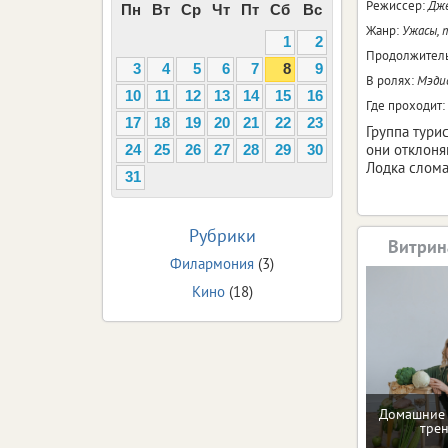
Режиссер:
Дж
Пн
Вт
Ср
Чт
Пт
Сб
Вс
Жанр:
Ужасы, 
1
2
Продолжитель
3
4
5
6
7
8
9
В ролях:
Мэдис
10
11
12
13
14
15
16
Где проходит:
17
18
19
20
21
22
23
Группа тури
они отклоня
24
25
26
27
28
29
30
Лодка слома
31
Рубрики
Витрин
Филармония
(3)
Кино
(18)
Домашние 
тре