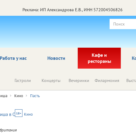
Реклама: ИП Александрова Е.В., ИНН 572004506826
Кафе и
Работа у нас
Новости
К
рестораны
Гастроли
Концерты
Вечеринки
Филармония
Выст
иша
Кино
Пасть
18+
Кино
обритания