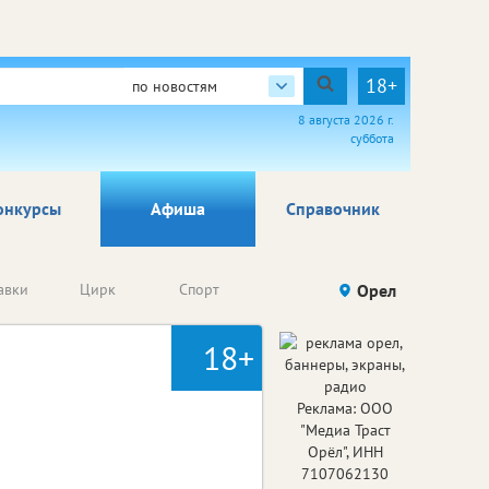
18+
по новостям
8 августа 2026 г.
суббота
онкурсы
Афиша
Справочник
Анонсы
авки
Цирк
Спорт
Детям
Орел
Го
конкурсов
18+
Реклама: ООО
"Медиа Траст
Орёл", ИНН
7107062130