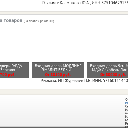
Реклама: Калмыкова Ю.А., ИНН 57510462913
а товаров
(на правах рекламы)
дверь ГАРДА
Входная дверь МОЛДИНГ
Входная дверь 9см 
 Зеркало
ЭМАЛИТ БЕЛЫЙ
МДФ Лакобель Ли
700 руб.
От 30100 руб.
От 30000 руб.
Реклама: ИП Журавлев П.В. ИНН: 5716011144
©
И
С
И
в
И.
Б
Р
Р