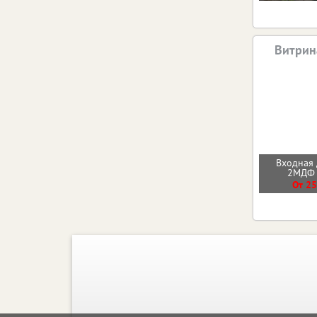
Витрин
Входная 
2МДФ
От 25