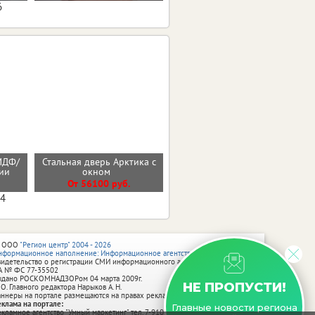
6
МДФ/
Стальная дверь Арктика с
Стальная дверь "Север"
нии
окном
(терморазрыв 3к)
От 56100 руб.
От 38900 руб.
04
 ООО
"Регион центр" 2004 - 2026
нформационное наполнение: Информационное агентство vRossii.ru
видетельство о регистрации СМИ информационного агентства vRossii.ru
А № ФС 77‑35502
ыдано РОСКОМНАДЗОРом 04 марта 2009г.
НЕ ПРОПУСТИ!
 О. Главного редактора Нарыков А. Н.
аннеры на портале размещаются на правах рекламы.
еклама на портале:
Главные новости региона
екламное агентство "Умный маркетинг" тел. 7-910-267-70-40,