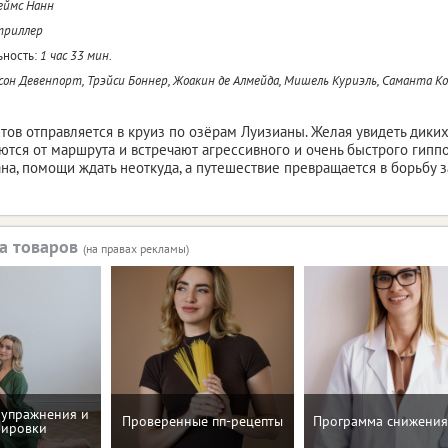
еймс Нанн
триллер
ность:
1 час 33 мин.
он Девенпорт, Трэйси Боннер, Жоакин де Алмейда, Мишель Куриэль, Саманта К
стов отправляется в круиз по озёрам Луизианы. Желая увидеть дики
ются от маршрута и встречают агрессивного и очень быстрого гипп
на, помощи ждать неоткуда, а путешествие превращается в борьбу 
а товаров
(на правах рекламы)
упражнения и
Проверенные пп-рецепты
Программа снижения
нировки