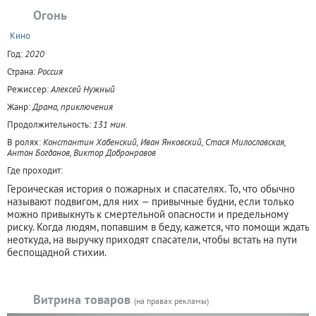
Огонь
+
Кино
Год:
2020
Страна:
Россия
Режиссер:
Алексей Нужный
Жанр:
Драма, приключения
Продолжительность:
131 мин.
В ролях:
Константин Хабенский, Иван Янковский, Стася Милославская,
Антон Богданов, Виктор Добронравов
Где проходит:
Героическая история о пожарных и спасателях. То, что обычно
называют подвигом, для них — привычные будни, если только
можно привыкнуть к смертельной опасности и предельному
риску. Когда людям, попавшим в беду, кажется, что помощи ждать
неоткуда, на выручку приходят спасатели, чтобы встать на пути
беспощадной стихии.
Витрина товаров
(на правах рекламы)