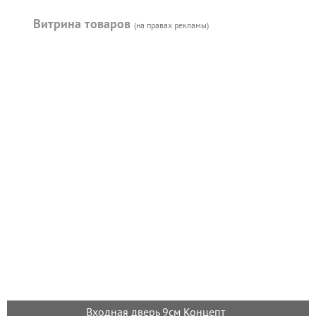
Витрина товаров
(на правах рекламы)
Входная дверь 9см Концепт