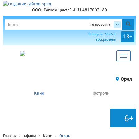
ООО "Регион центр", ИНН 4817003180
по новостям
9 августа 2026 г.
18+
воскресенье
Toggle
navigat
Орел
Кино
Гастроли
6+
Главная
Афиша
Кино
Огонь