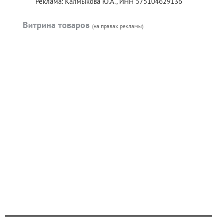
Реклама: Калмыкова Ю.А., ИНН 575104629136
Витрина товаров
(на правах рекламы)