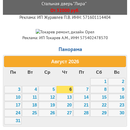
Стальная дверь "Лира"
От 32000 руб.
Реклама: ИП Журавлев П.В. ИНН: 571601114404
Реклама: ИП Токарев А.М., ИНН 575402478570
Панорама
Август
2026
Пн
Вт
Ср
Чт
Пт
Сб
Вс
1
2
3
4
5
6
7
8
9
10
11
12
13
14
15
16
17
18
19
20
21
22
23
24
25
26
27
28
29
30
31