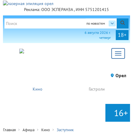
Реклама: ООО ЭСПЕРАНЗА , ИНН 5751201415
по новостям
6 августа 2026 г.
18+
четверг
Toggle
navigat
Орел
Кино
Гастроли
16+
Главная
Афиша
Кино
Заступник