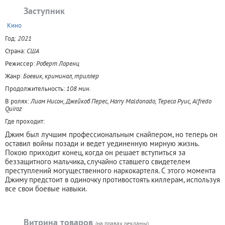
Заступник
+
Кино
Год:
2021
Страна:
США
Режиссер:
Роберт Лоренц
Жанр:
Боевик, криминал, триллер
Продолжительность:
108 мин.
В ролях:
Лиам Нисон, Джейкоб Перес, Harry Maldonado, Тереса Руис, Alfredo
Quiroz
Где проходит:
Джим был лучшим профессиональным снайпером, но теперь он
оставил войны позади и ведет уединенную мирную жизнь.
Покою приходит конец, когда он решает вступиться за
беззащитного мальчика, случайно ставшего свидетелем
преступлений могущественного наркокартеля. С этого момента
Джиму предстоит в одиночку противостоять киллерам, используя
все свои боевые навыки.
Витрина товаров
(на правах рекламы)