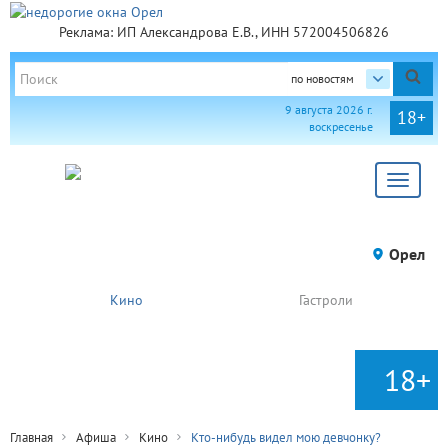
Реклама: ИП Александрова Е.В., ИНН 572004506826
по новостям
9 августа 2026 г.
18+
воскресенье
Toggle
navigat
Орел
Кино
Гастроли
18+
Главная
Афиша
Кино
Кто-нибудь видел мою девчонку?