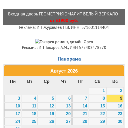
Входная дверь ГЕОМЕТРИЯ ЭМАЛИТ БЕЛЫЙ ЗЕРКАЛО
от 33900 руб.
Реклама: ИП Журавлев П.В. ИНН: 571601114404
Реклама: ИП Токарев А.М., ИНН 575402478570
Панорама
Август
2026
Пн
Вт
Ср
Чт
Пт
Сб
Вс
1
2
3
4
5
6
7
8
9
10
11
12
13
14
15
16
17
18
19
20
21
22
23
24
25
26
27
28
29
30