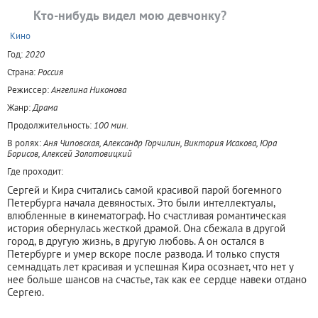
Кто-нибудь видел мою девчонку?
+
Кино
Год:
2020
Страна:
Россия
Режиссер:
Ангелина Никонова
Жанр:
Драма
Продолжительность:
100 мин.
В ролях:
Аня Чиповская, Александр Горчилин, Виктория Исакова, Юра
Борисов, Алексей Золотовицкий
Где проходит:
Сергей и Кира считались самой красивой парой богемного
Петербурга начала девяностых. Это были интеллектуалы,
влюбленные в кинематограф. Но счастливая романтическая
история обернулась жесткой драмой. Она сбежала в другой
город, в другую жизнь, в другую любовь. А он остался в
Петербурге и умер вскоре после развода. И только спустя
семнадцать лет красивая и успешная Кира осознает, что нет у
нее больше шансов на счастье, так как ее сердце навеки отдано
Сергею.