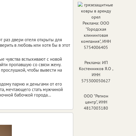
Реклама: ООО
"Городская
клининговая
от раз двери отеля открыты для
компания", ИНН
верить в любовь или хотя бы в этот
5754006405
ые чувства вспыхивают с новой
Реклама: ИП
айти пропавшую со связи жену.
Костенников Я.О ,
 прослушкой, чтобы вывести на
ИНН
575300050627
одому парню и деньгами от его
та, мечтающего стать мужчиной
 ночной бабочкой города…
ООО "Регион
центр", ИНН
4817003180