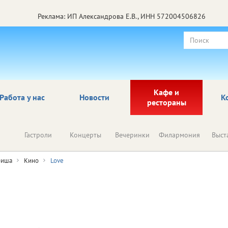
Реклама: ИП Александрова Е.В., ИНН 572004506826
Кафе и
Работа у нас
Новости
К
рестораны
Гастроли
Концерты
Вечеринки
Филармония
Выст
иша
Кино
Love