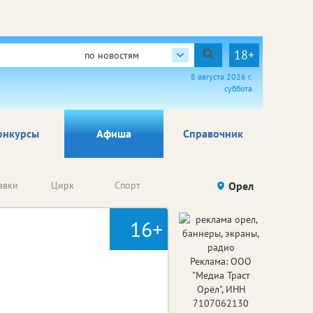
18+
по новостям
8 августа 2026 г.
суббота
онкурсы
Афиша
Справочник
Анонсы
авки
Цирк
Спорт
Детям
Орел
Го
конкурсов
16+
Реклама: ООО
"Медиа Траст
Орёл", ИНН
7107062130