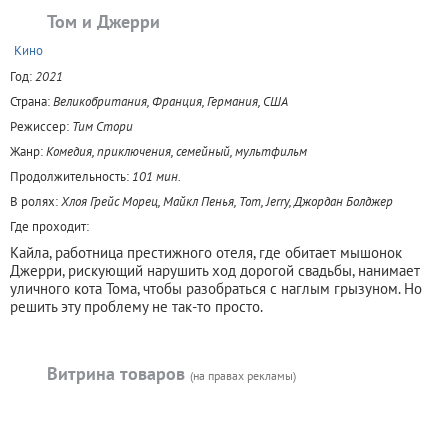
Том и Джерри
+
Кино
Год:
2021
Страна:
Великобритания, Франция, Германия, США
Режиссер:
Тим Стори
Жанр:
Комедия, приключения, семейный, мультфильм
Продолжительность:
101 мин.
В ролях:
Хлоя Грейс Морец, Майкл Пенья, Tom, Jerry, Джордан Болджер
Где проходит:
Кайла, работница престижного отеля, где обитает мышонок
Джерри, рискующий нарушить ход дорогой свадьбы, нанимает
уличного кота Тома, чтобы разобраться с наглым грызуном. Но
решить эту проблему не так-то просто.
Витрина товаров
(на правах рекламы)