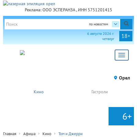
Реклама: ООО ЭСПЕРАНЗА , ИНН 5751201415
по новостям
6 августа 2026 г.
18+
четверг
Toggle
navigat
Орел
Кино
Гастроли
6+
Главная
Афиша
Кино
Том и Джерри