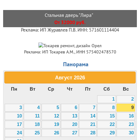
Стальная дверь "Лира"
От 32000 руб.
Реклама: ИП Журавлев П.В. ИНН: 571601114404
Реклама: ИП Токарев А.М., ИНН 575402478570
Панорама
Август
2026
Пн
Вт
Ср
Чт
Пт
Сб
Вс
1
2
3
4
5
6
7
8
9
10
11
12
13
14
15
16
17
18
19
20
21
22
23
24
25
26
27
28
29
30