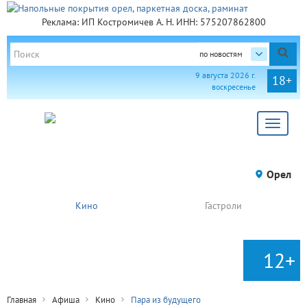
Реклама: ИП Костромичев А. Н. ИНН: 575207862800
по новостям
9 августа 2026 г.
18+
воскресенье
Toggle
navigat
Орел
Кино
Гастроли
12+
Главная
Афиша
Кино
Пара из будущего