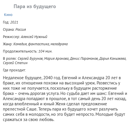
Пара из будущего
+
Кино
Год:
2021
Страна:
Россия
Режиссер:
Алексей Нужный
Жанр:
Комедия, фантастика, мелодрама
Продолжительность:
104 мин.
В ролях:
Сергей Бурунов, Мария Аронова, Денис Парамонов, Дарья Коныжева,
Сергей Степин
Где проходит:
Недалекое будущее, 2040 год. Евгений и Александра 20 лет в
браке, их отношения похожи на высохший урюк. Развестись у
них тоже не получается, поскольку в будущем расторжение
брака – очень дорогая услуга. Но судьба дает им шанс: Евгений и
Александра попадают в прошлое, в тот самый день 20 лет назад,
когда влюбленный и юный Женя сделал предложение
прелестной Саше. Теперь пара из будущего хочет разлучить
самих себя в молодости, но это будет непросто. Молодые будут
сражаться за свою любовь.