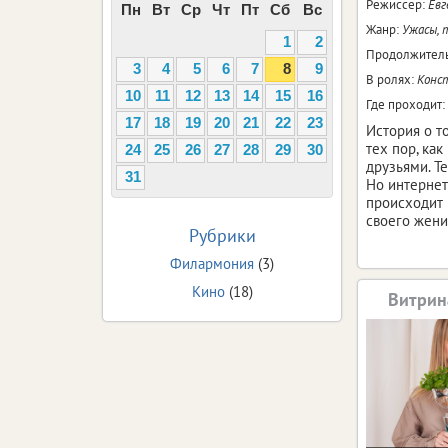
Режиссер:
Евг
Пн
Вт
Ср
Чт
Пт
Сб
Вс
Жанр:
Ужасы, 
1
2
Продолжитель
3
4
5
6
7
8
9
В ролях:
Конст
10
11
12
13
14
15
16
Где проходит:
17
18
19
20
21
22
23
История о т
тех пор, ка
24
25
26
27
28
29
30
друзьями. Те
31
Но интернет
происходит 
своего жени
Рубрики
Филармония
(3)
Кино
(18)
Витрин