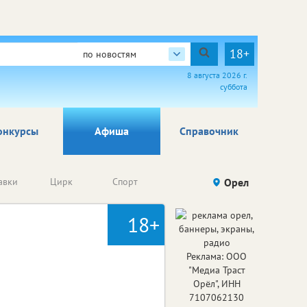
18+
по новостям
8 августа 2026 г.
суббота
онкурсы
Афиша
Справочник
Анонсы
авки
Цирк
Спорт
Детям
Орел
Го
конкурсов
18+
Реклама: ООО
"Медиа Траст
Орёл", ИНН
7107062130