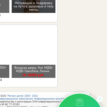
Мотивацию и поддержку
о
на пути к здоровью и телу
Консультация по питанию
мечты
6
ТОН
Входная дверь 9см МДФ/
Входная дверь ЭВЕРЕСТ
Й
МДФ Лакобель Линии
От 36600 руб.
От 30000 руб.
04
 ООО
"Регион центр" 2004 - 2026
нформационное наполнение: Информационное агентство vRossii.ru
видетельство о регистрации СМИ информационного агентства vRossii.ru
А № ФС 77‑35502