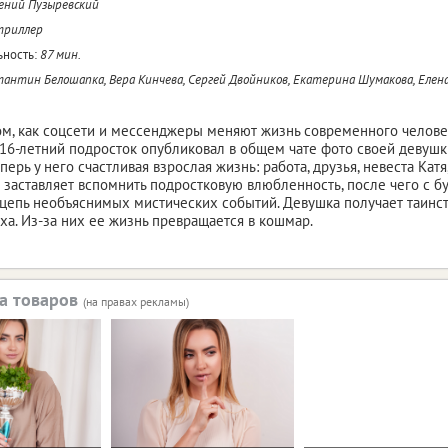
ений Пузыревский
триллер
ность:
87 мин.
антин Белошапка, Вера Кинчева, Сергей Двойников, Екатерина Шумакова, Елен
ом, как соцсети и мессенджеры меняют жизнь современного челове
к 16-летний подросток опубликовал в общем чате фото своей девуш
перь у него счастливая взрослая жизнь: работа, друзья, невеста Катя
 заставляет вспомнить подростковую влюбленность, после чего с 
цепь необъяснимых мистических событий. Девушка получает таинс
ха. Из-за них ее жизнь превращается в кошмар.
а товаров
(на правах рекламы)