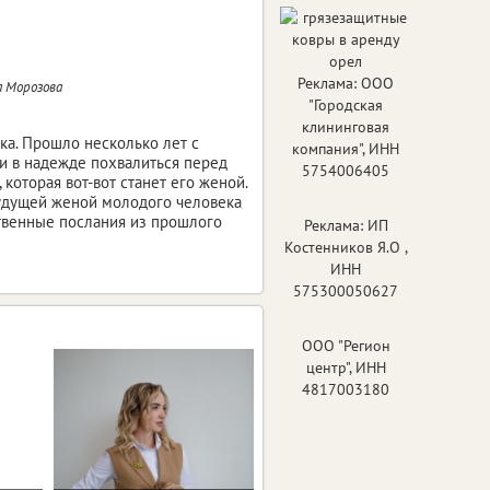
Реклама: ООО
а Морозова
"Городская
клининговая
ка. Прошло несколько лет с
компания", ИНН
ки в надежде похвалиться перед
5754006405
, которая вот-вот станет его женой.
будущей женой молодого человека
твенные послания из прошлого
Реклама: ИП
Костенников Я.О ,
ИНН
575300050627
ООО "Регион
центр", ИНН
4817003180