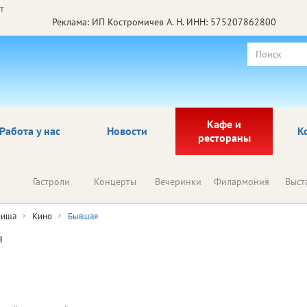
Реклама: ИП Костромичев А. Н. ИНН: 575207862800
Кафе и
Работа у нас
Новости
К
рестораны
Гастроли
Концерты
Вечеринки
Филармония
Выст
иша
Кино
Бывшая
я