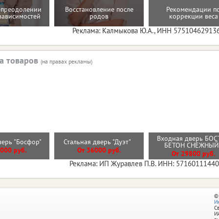
 преодолении
Восстановление после
Рекомендации п
зависимостей
родов
коррекции веса
Реклама: Калмыкова Ю.А., ИНН 57510462913
а товаров
(на правах рекламы)
Входная дверь БОС
верь "Босфор"
Стальная дверь "Дуэт"
БЕТОН СНЕЖНЫ
000 руб.
От 36000 руб.
От 29800 руб.
Реклама: ИП Журавлев П.В. ИНН: 5716011144
©
И
С
И