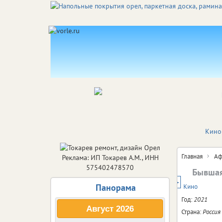
Кино
Главная
Аф
Реклама: ИП Токарев А.М., ИНН
575402478570
Бывша
18+
Панорама
Кино
Год:
2021
Август
2026
Страна:
Россия