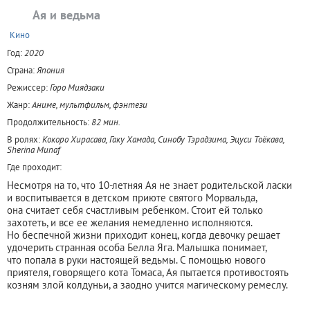
Ая и ведьма
+
Кино
Год:
2020
Страна:
Япония
Режиссер:
Горо Миядзаки
Жанр:
Аниме, мультфильм, фэнтези
Продолжительность:
82 мин.
В ролях:
Кокоро Хирасава, Гаку Хамада, Синобу Тэрадзима, Эцуси Тоёкава,
Sherina Munaf
Где проходит:
Несмотря на то, что 10-летняя Ая не знает родительской ласки
и воспитывается в детском приюте святого Морвальда,
она считает себя счастливым ребенком. Стоит ей только
захотеть, и все ее желания немедленно исполняются.
Но беспечной жизни приходит конец, когда девочку решает
удочерить странная особа Белла Яга. Малышка понимает,
что попала в руки настоящей ведьмы. С помощью нового
приятеля, говорящего кота Томаса, Ая пытается противостоять
козням злой колдуньи, а заодно учится магическому ремеслу.