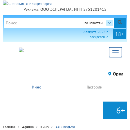
Реклама: ООО ЭСПЕРАНЗА , ИНН 5751201415
по новостям
9 августа 2026 г.
18+
воскресенье
Toggle
navigat
Орел
Кино
Гастроли
6+
Главная
Афиша
Кино
Ая и ведьма