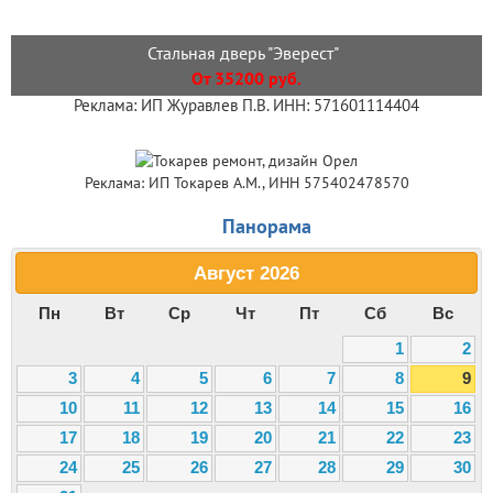
Стальная дверь "Эверест"
От 35200 руб.
Реклама: ИП Журавлев П.В. ИНН: 571601114404
Реклама: ИП Токарев А.М., ИНН 575402478570
Панорама
Август
2026
Пн
Вт
Ср
Чт
Пт
Сб
Вс
1
2
3
4
5
6
7
8
9
10
11
12
13
14
15
16
17
18
19
20
21
22
23
24
25
26
27
28
29
30