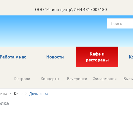
ООО "Регион центр", ИНН 4817003180
Кафе и
Работа у нас
Новости
К
рестораны
Гастроли
Концерты
Вечеринки
Филармония
Выст
иша
Кино
Дочь волка
олка