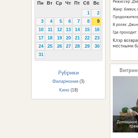
Режиссер:
Дэв
Пн
Вт
Ср
Чт
Пт
Сб
Вс
Жанр:
Боевик,
1
2
Продолжитель
3
4
5
6
7
8
9
В ролях:
Джина
10
11
12
13
14
15
16
Где проходит:
17
18
19
20
21
22
23
Клэр возвра
местными ба
24
25
26
27
28
29
30
31
Витрин
Рубрики
Филармония
(3)
Кино
(18)
Домашние 
тре