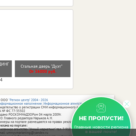
ДИНГ
Стальная дверь "Север"
Стальная дверь "Дуэт"
Й
(терморазрыв 3к)
От 36000 руб.
От 38900 руб.
04
 ООО
"Регион центр" 2004 - 2026
нформационное наполнение: Информационное агентство vRossii.ru
видетельство о регистрации СМИ информационного агентства vRossii.ru
А № ФС 77‑35502
ыдано РОСКОМНАДЗОРом 04 марта 2009г.
НЕ ПРОПУСТИ!
 О. Главного редактора Нарыков А. Н.
аннеры на портале размещаются на правах рекламы.
еклама на портале:
Главные новости региона
екламное агентство "Умный маркетинг" тел. 7-910-267-70-40,
в вашей почте!
mail: umnyy.marketing@yandex.ru