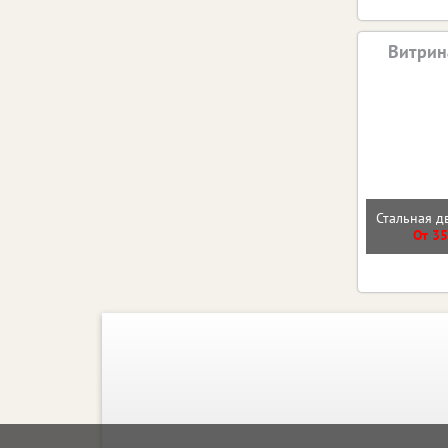
Витрин
Стальная д
От 35