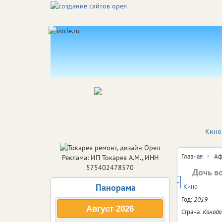
Кино
Главная
Аф
Реклама: ИП Токарев А.М., ИНН
575402478570
Дочь в
18+
Панорама
Кино
Год:
2019
Август
2026
Страна:
Канада