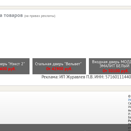
а товаров
(на правах рекламы)
Входная дверь МОЛ
верь "Нэкст 2"
Стальная дверь "Вельвет"
ЭМАЛИТ БЕЛЫ
600 руб.
От 42900 руб.
От 30100 руб.
Реклама: ИП Журавлев П.В. ИНН: 5716011144
©
И
С
И
в
И.
Б
Р
Р
e