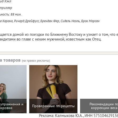
ид Хэкл
 триллер
ность:
88 мин.
 Карано, Ричард Дрейфусс, Брендан Фер, Сидель Ноэль, Брок Морган
щается домой из поездки по Ближнему Востоку и узнает о том, что
ндитами во главе с неким мужчиной, известным как Отец.
а товаров
(на правах рекламы)
упражнения и
Рекомендации п
Проверенные пп-рецепты
нировки
коррекции веса
Реклама: Калмыкова Ю.А., ИНН 57510462913