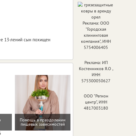
Реклама: ООО
"Городская
клининговая
 ее 13-лений сын похищен
компания", ИНН
5754006405
Реклама: ИП
Костенников Я.О ,
ИНН
575300050627
ООО "Регион
центр", ИНН
4817003180
Мотивацию и поддержку
о
Помощь в преодолении
на пути к здоровью и телу
пищевых зависимостей
мечты
6