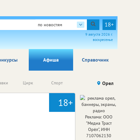
18+
по новостям
9 августа 2026 г.
воскресенье
онкурсы
Афиша
Справочник
Анонсы
авки
Цирк
Спорт
Детям
Орел
Го
конкурсов
18+
Реклама: ООО
"Медиа Траст
Орёл", ИНН
7107062130