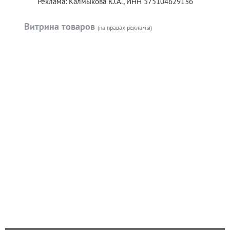
Реклама: Калмыкова Ю.А., ИНН 575104629136
Витрина товаров
(на правах рекламы)