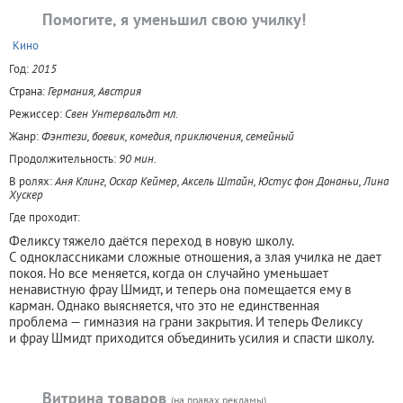
Помогите, я уменьшил свою училку!
+
Кино
Год:
2015
Страна:
Германия, Австрия
Режиссер:
Свен Унтервальдт мл.
Жанр:
Фэнтези, боевик, комедия, приключения, семейный
Продолжительность:
90 мин.
В ролях:
Аня Клинг, Оскар Кеймер, Аксель Штайн, Юстус фон Донаньи, Лина
Хускер
Где проходит:
Феликсу тяжело даётся переход в новую школу.
С одноклассниками сложные отношения, а злая училка не дает
покоя. Но все меняется, когда он случайно уменьшает
ненавистную фрау Шмидт, и теперь она помещается ему в
карман. Однако выясняется, что это не единственная
проблема — гимназия на грани закрытия. И теперь Феликсу
и фрау Шмидт приходится объединить усилия и спасти школу.
Витрина товаров
(на правах рекламы)