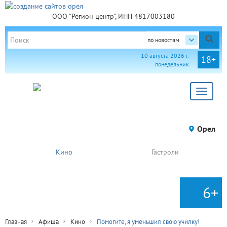
ООО "Регион центр", ИНН 4817003180
по новостям
10 августа 2026 г.
18+
понедельник
Toggle
navigat
Орел
Кино
Гастроли
6+
Главная
Афиша
Кино
Помогите, я уменьшил свою училку!