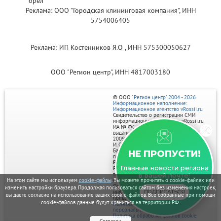
Реклама: ООО "Городская клининговая компания", ИНН
5754006405
Реклама: ИП Костенников Я.О , ИНН 575300050627
ООО "Регион центр", ИНН 4817003180
© ООО
"Регион центр" 2004 - 2026
Информационное наполнение:
Информационное агентство vRossii.ru
Свидетельство о регистрации СМИ
информационного агентства vRossii.ru
ИА № ФС 77‑35502
выдано РОСКОМНАДЗОРом 04 марта
2009г.
И. О. Главного редактора Нарыков А. Н.
Баннеры на портале размещаются на
НЕ ПРОПУСТИ!
правах рекламы.
Реклама на портале:
Главные новости региона
Рекламное агентство "Умный маркетинг"
тел. 7-910-267-70-40,
в вашей почте!
email: umnyy.marketing@yandex.ru
На этом сайте мы используем
cookie-файлы
. Вы можете прочитать о cookie-файлах или
Отдельные публикации могут содержать
изменить настройки браузера. Продолжая пользоваться сайтом без изменения настроек,
информацию, не предназначенную для
ПОДПИСАТЬСЯ
вы даете согласие на использование ваших cookie-файлов. Все собранные при помощи
пользователей до 18 лет.
cookie-файлов данные будут храниться на территории РФ.
Политика в отношении обработки
персональных данных
Политика обработки файлов cookie