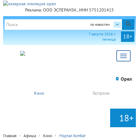
Реклама: ООО ЭСПЕРАНЗА , ИНН 5751201415
по новостям
7 августа 2026 г.
18+
пятница
Toggle
navigat
Орел
Кино
Гастроли
18+
Главная
Афиша
Кино
Мортал Комбат