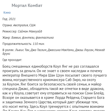
Мортал Комбат
+
Кино
Год:
2021
Страна:
Австралия, США
Режиссер:
Саймон Маккуойд
Жанр:
Боевик, фэнтези, фантастика
Продолжительность:
110 мин.
В ролях:
Льюис Тан, Джо Таслим, Джессика МакНэми, Джош Лоусон, Мехкад
Брукс
Где проходит:
Боец смешанных единоборств Коул Янг не раз соглашался
проиграть за деньги. Он не знает о своем наследии и почему
император Внешнего Мира Шан Цзун посылает своего лучшего
воина, могущественного криомансера Саб-Зиро, на охоту
за Коулом. Янг боится за безопасность своей семьи, и майор
спецназа Джакс, обладатель такой же отметки в виде дракона,
как и у Коула, советует ему отправиться на поиски Сони Блейд.
Вскоре он оказывается в храме Лорда Рейдена, Старшего Бога
и защитника Земного Царства, который дает убежище тем,
кто носит метку. Здесь Коул тренируется с опытными воинами
Лю Каном, Кун Лао и наемником-изгоем Кано, готовясь вместе