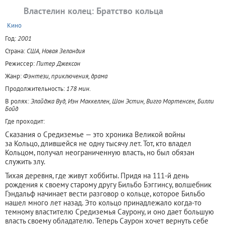
Властелин колец: Братство кольца
+
Кино
Год:
2001
Страна:
США, Новая Зеландия
Режиссер:
Питер Джексон
Жанр:
Фэнтези, приключения, драма
Продолжительность:
178 мин.
В ролях:
Элайджа Вуд, Иэн Маккеллен, Шон Эстин, Вигго Мортенсен, Билли
Бойд
Где проходит:
Сказания о Средиземье — это хроника Великой войны
за Кольцо, длившейся не одну тысячу лет. Тот, кто владел
Кольцом, получал неограниченную власть, но был обязан
служить злу.
Тихая деревня, где живут хоббиты. Придя на 111-й день
рождения к своему старому другу Бильбо Бэггинсу, волшебник
Гэндальф начинает вести разговор о кольце, которое Бильбо
нашел много лет назад. Это кольцо принадлежало когда-то
темному властителю Средиземья Саурону, и оно дает большую
власть своему обладателю. Теперь Саурон хочет вернуть себе