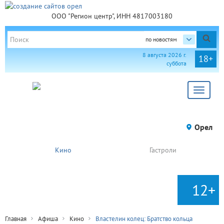
ООО "Регион центр", ИНН 4817003180
по новостям
8 августа 2026 г.
18+
суббота
Toggle
navigat
Орел
Кино
Гастроли
12+
Главная
Афиша
Кино
Властелин колец: Братство кольца