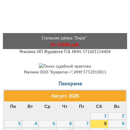
Стальная дверь "Лира"
От 32000 руб.
Реклама: ИП Журавлев П.В. ИНН: 571601114404
Реклама ООО "Кредитал +", ИНН 5752010011
Панорама
Август
2026
Пн
Вт
Ср
Чт
Пт
Сб
Вс
1
2
3
4
5
6
7
8
9