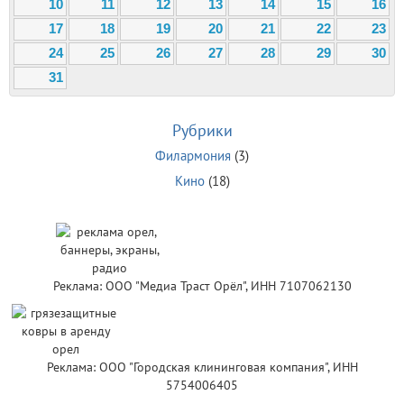
10
11
12
13
14
15
16
17
18
19
20
21
22
23
24
25
26
27
28
29
30
31
Рубрики
Филармония
(3)
Кино
(18)
Реклама: ООО "Медиа Траст Орёл", ИНН 7107062130
Реклама: ООО "Городская клининговая компания", ИНН
5754006405