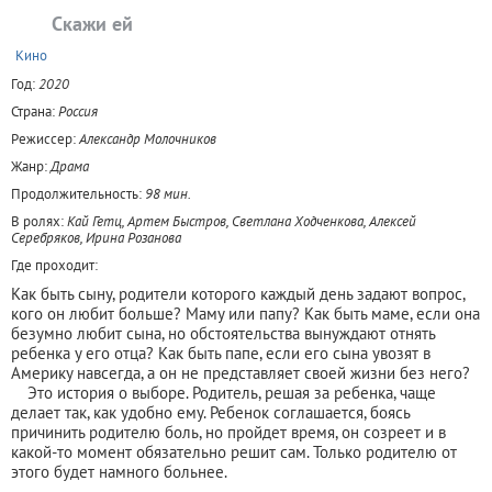
Скажи ей
+
Кино
Год:
2020
Страна:
Россия
Режиссер:
Александр Молочников
Жанр:
Драма
Продолжительность:
98 мин.
В ролях:
Кай Гетц, Артем Быстров, Светлана Ходченкова, Алексей
Серебряков, Ирина Розанова
Где проходит:
Как быть сыну, родители которого каждый день задают вопрос,
кого он любит больше? Маму или папу? Как быть маме, если она
безумно любит сына, но обстоятельства вынуждают отнять
ребенка у его отца? Как быть папе, если его сына увозят в
Америку навсегда, а он не представляет своей жизни без него?
⠀ Это история о выборе. Родитель, решая за ребенка, чаще
делает так, как удобно ему. Ребенок соглашается, боясь
причинить родителю боль, но пройдет время, он созреет и в
какой-то момент обязательно решит сам. Только родителю от
этого будет намного больнее.