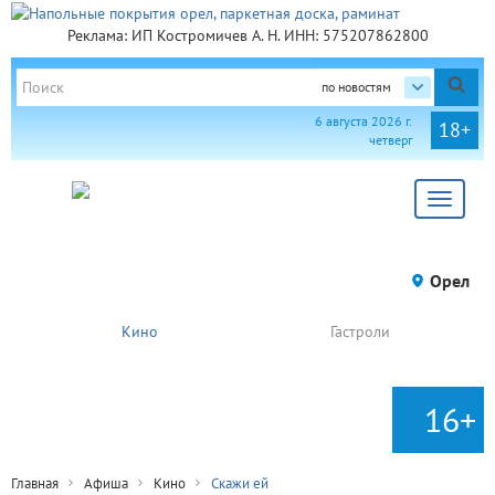
Реклама: ИП Костромичев А. Н. ИНН: 575207862800
по новостям
6 августа 2026 г.
18+
четверг
Toggle
navigat
Орел
Кино
Гастроли
16+
Главная
Афиша
Кино
Скажи ей