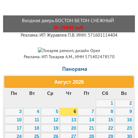
Входная дверь БОСТОН БЕТОН СНЕЖНЫЙ
От 29800 руб.
Реклама: ИП Журавлев П.В. ИНН: 571601114404
Реклама: ИП Токарев А.М., ИНН 575402478570
Панорама
Август
2026
Пн
Вт
Ср
Чт
Пт
Сб
Вс
1
2
3
4
5
6
7
8
9
10
11
12
13
14
15
16
17
18
19
20
21
22
23
24
25
26
27
28
29
30