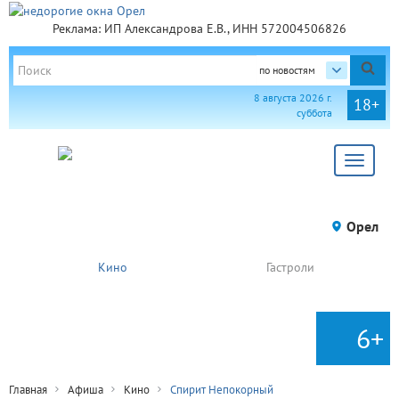
Реклама: ИП Александрова Е.В., ИНН 572004506826
по новостям
8 августа 2026 г.
18+
суббота
Toggle
navigat
Орел
Кино
Гастроли
6+
Главная
Афиша
Кино
Спирит Непокорный