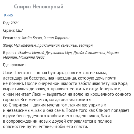
Спирит Непокорный
+
Кино
Год:
2021
Страна:
США
Режиссер:
Илэйн Боган, Эннио Торресан
Жанр:
Мультфильм, приключения, семейный, вестерн
В ролях:
Изабела Мерсед, Джулианна Мур, Джейк Джилленхол, Марсаи
Мартин, Маккенна Грейс
Где проходит:
Лаки Прескотт — юная бунтарка, совсем как ее мама,
легендарная бесстрашная наездница, которую дочь почти
не помнит. После очередной шалости заботливая тетушка Кора,
вырастившая девочку, отправляет ее жить к отцу. Теперь все,
о чем мечтает Лаки — вырваться на волю из крошечного сонного
городка. Все меняется, когда она знакомится
со Спиритом — диким мустангом, таким же упрямым
и независимым, как и она сама. После того как Спирит попадает
в руки бессердечного ковбоя и его подельников, Лаки
в сопровождении новых друзей отправляется в полное
опасностей путешествие, чтобы его спасти.