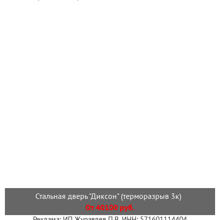
Стальная дверь "Диксон" (терморазрыв 3к)
От 40100 руб.
Реклама: ИП Журавлев П.В. ИНН: 571601114404