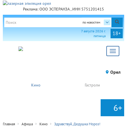
Реклама: ООО ЭСПЕРАНЗА , ИНН 5751201415
по новостям
7 августа 2026 г.
18+
пятница
Toggle
navigat
Орел
Кино
Гастроли
6+
Главная
Афиша
Кино
Здравствуй, Дедушка Мороз!