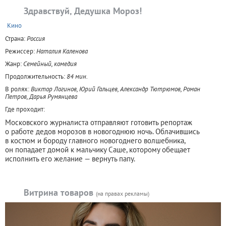
Здравствуй, Дедушка Мороз!
+
Кино
Страна:
Россия
Режиссер:
Наталия Каленова
Жанр:
Семейный, комедия
Продолжительность:
84 мин.
В ролях:
Виктор Логинов, Юрий Гальцев, Александр Тютрюмов, Роман
Петров, Дарья Румянцева
Где проходит:
Московского журналиста отправляют готовить репортаж
о работе дедов морозов в новогоднюю ночь. Облачившись
в костюм и бороду главного новогоднего волшебника,
он попадает домой к мальчику Саше, которому обещает
исполнить его желание — вернуть папу.
Витрина товаров
(на правах рекламы)