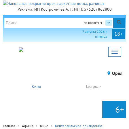
Реклама: ИП Костромичев А. Н. ИНН: 575207862800
по новостям
7 августа 2026 г.
18+
пятница
Toggle
navigat
Орел
Кино
Гастроли
6+
Главная
Афиша
Кино
Кентервильское привидение