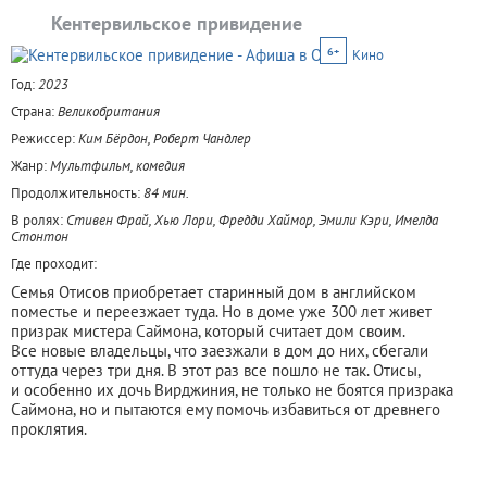
Кентервильское привидение
6+
Кино
Год:
2023
Страна:
Великобритания
Режиссер:
Ким Бёрдон, Роберт Чандлер
Жанр:
Мультфильм, комедия
Продолжительность:
84 мин.
В ролях:
Стивен Фрай, Хью Лори, Фредди Хаймор, Эмили Кэри, Имелда
Стонтон
Где проходит:
Семья Отисов приобретает старинный дом в английском
поместье и переезжает туда. Но в доме уже 300 лет живет
призрак мистера Саймона, который считает дом своим.
Все новые владельцы, что заезжали в дом до них, сбегали
оттуда через три дня. В этот раз все пошло не так. Отисы,
и особенно их дочь Вирджиния, не только не боятся призрака
Саймона, но и пытаются ему помочь избавиться от древнего
проклятия.