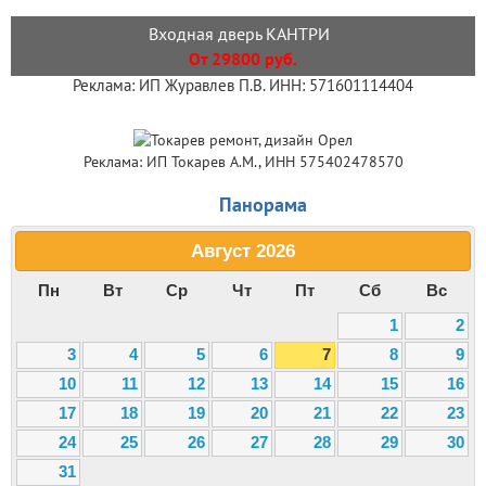
Входная дверь КАНТРИ
От 29800 руб.
Реклама: ИП Журавлев П.В. ИНН: 571601114404
Реклама: ИП Токарев А.М., ИНН 575402478570
Панорама
Август
2026
Пн
Вт
Ср
Чт
Пт
Сб
Вс
1
2
3
4
5
6
7
8
9
10
11
12
13
14
15
16
17
18
19
20
21
22
23
24
25
26
27
28
29
30
31