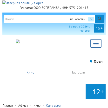
Реклама: ООО ЭСПЕРАНЗА , ИНН 5751201415
по новостям
6 августа 2026 г.
18+
четверг
Toggle
navigat
Орел
Кино
Гастроли
12+
Главная
Афиша
Кино
Одна дома