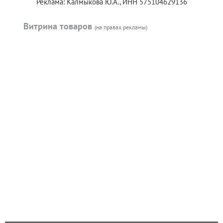
Реклама: Калмыкова Ю.А., ИНН 575104629136
Витрина товаров
(на правах рекламы)