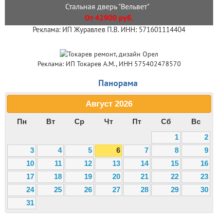
Стальная дверь "Вельвет"
От 42900 руб.
Реклама: ИП Журавлев П.В. ИНН: 571601114404
Реклама: ИП Токарев А.М., ИНН 575402478570
Панорама
Август
2026
Пн
Вт
Ср
Чт
Пт
Сб
Вс
1
2
3
4
5
6
7
8
9
10
11
12
13
14
15
16
17
18
19
20
21
22
23
24
25
26
27
28
29
30
31