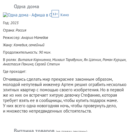
Одна дома
12+
Кино
Год:
2023
Страна:
Россия
Режиссер:
Анарио Мамедов
Жанр:
Комедия, семейный
Продолжительность:
90 мин.
В ролях:
Виталия Корниенко, Михаил Тарабукин, Ян Цапник, Роман Курцын,
Анастасия Панина, Сергей Степин
Где проходит:
Отчаявшись сделать мир прекраснее законным образом,
молодой непутевый инженер Артем решил ограбить несколько
элитных квартир с помощью своего изобретения. Но в первой
же из них он встречает хитрую девочку Стефанию, которая
требует взять ее в сообщницы, чтобы купить подарок маме.
У них всего одна новогодняя ночь, чтобы провернуть дело,
и множество непредвиденных обстоятельств.
Витрина товаров
(на правах рекламы)