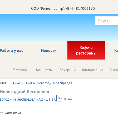
ООО "Регион центр", ИНН 4817003180
Кафе и
Работа у нас
Новости
К
рестораны
Гастроли
Концерты
Вечеринки
Филармония
Выст
иша
Кино
Гномы. Новогодний беспредел
 Новогодний беспредел
18+
Кино
ия, Финляндия