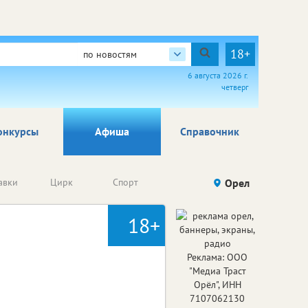
18+
по новостям
6 августа 2026 г.
четверг
онкурсы
Афиша
Справочник
Анонсы
авки
Цирк
Спорт
Детям
Орел
Го
конкурсов
18+
Реклама: ООО
"Медиа Траст
Орёл", ИНН
7107062130