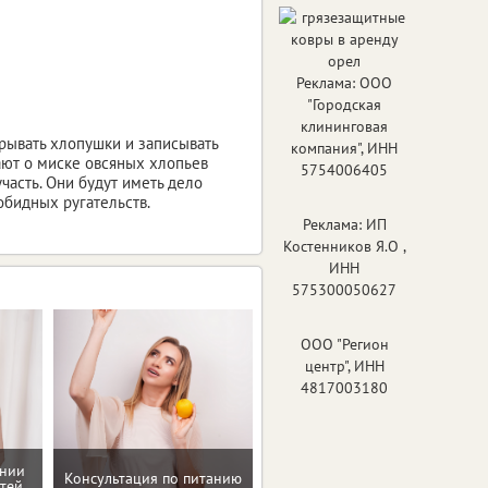
Реклама: ООО
"Городская
клининговая
зрывать хлопушки и записывать
компания", ИНН
тают о миске овсяных хлопьев
5754006405
участь. Они будут иметь дело
обидных ругательств.
Реклама: ИП
Костенников Я.О ,
ИНН
575300050627
ООО "Регион
центр", ИНН
4817003180
ении
Домашние упражнения и
Консультация по питанию
тей
тренировки