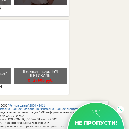
6
Входная дверь ВУД
Входная дверь ТЕРМО 2
ьвет"
ВЕРТИКАЛЬ
эмалит белый
От 27600 руб.
От 44000 руб.
04
 ООО
"Регион центр" 2004 - 2026
нформационное наполнение: Информационное агентство vRossii.ru
видетельство о регистрации СМИ информационного агентства vRossii.ru
А № ФС 77‑35502
ыдано РОСКОМНАДЗОРом 04 марта 2009г.
НЕ ПРОПУСТИ!
 О. Главного редактора Нарыков А. Н.
аннеры на портале размещаются на правах рекламы.