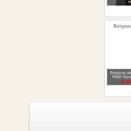
м
Витрин
Входная д
МДФ Лак
От 30