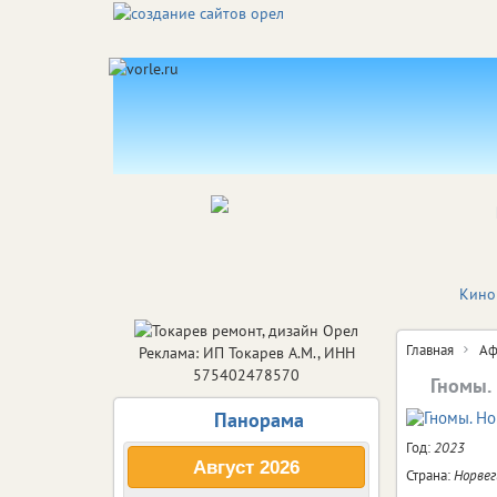
Кино
Главная
Аф
Реклама: ИП Токарев А.М., ИНН
575402478570
Гномы.
Панорама
Год:
2023
Август
2026
Страна:
Норвег