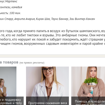
нус Мартенс
фэнтези, комедия
ность:
100 мин.
н Старр, Амрита Ачария, Киран Шах, Таунс Баннер, Зои Винтер-Хансен
ого года, когда принято палить в воздух из бутылок шампанского, в
ть те, кто не любит тиктоки и взрывы. Это амбарные гномы. Они меч
любого, кто нарушит их покой и забудет покормить, ждёт страшная 
чищем гномов, вооруженных садовым инвентарём и парой крайне 
а товаров
(на правах рекламы)
 и поддержку
Помощь в преодол
доровью и телу
Программа снижения веса
пищевых зависимос