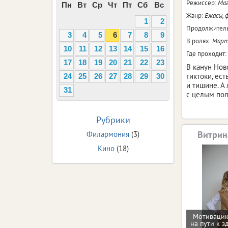
Режиссер:
Маг
Пн
Вт
Ср
Чт
Пт
Сб
Вс
Жанр:
Eжасы, 
1
2
Продолжитель
3
4
5
6
7
8
9
В ролях:
Марти
10
11
12
13
14
15
16
Где проходит:
17
18
19
20
21
22
23
В канун Нов
тиктоки, ес
24
25
26
27
28
29
30
и тишине. А 
31
с целым пол
Рубрики
Витрин
Филармония
(3)
Кино
(18)
Мотивацию
на пути к з