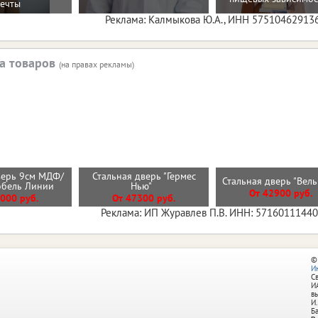
ечты
Реклама: Калмыкова Ю.А., ИНН 57510462913
а товаров
(на правах рекламы)
верь 9см МДФ/
Стальная дверь "Гермес
Стальная дверь "Вел
обель Линии
Нью"
От 42900 руб.
000 руб.
От 47300 руб.
Реклама: ИП Журавлев П.В. ИНН: 5716011144
©
И
С
И
в
И.
Б